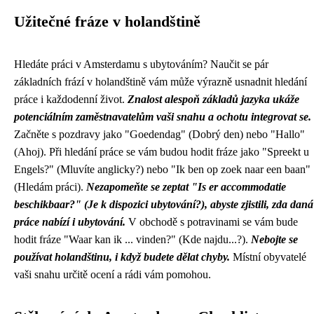
Užitečné fráze v holandštině
Hledáte práci v Amsterdamu s ubytováním? Naučit se pár
základních frází v holandštině vám může výrazně usnadnit hledání
práce i každodenní život.
Znalost alespoň základů jazyka ukáže
potenciálním zaměstnavatelům vaši snahu a ochotu integrovat se.
Začněte s pozdravy jako "Goedendag" (Dobrý den) nebo "Hallo"
(Ahoj). Při hledání práce se vám budou hodit fráze jako "Spreekt u
Engels?" (Mluvíte anglicky?) nebo "Ik ben op zoek naar een baan"
(Hledám práci).
Nezapomeňte se zeptat "Is er accommodatie
beschikbaar?" (Je k dispozici ubytování?), abyste zjistili, zda daná
práce nabízí i ubytování.
V obchodě s potravinami se vám bude
hodit fráze "Waar kan ik ... vinden?" (Kde najdu...?).
Nebojte se
používat holandštinu, i když budete dělat chyby.
Místní obyvatelé
vaši snahu určitě ocení a rádi vám pomohou.