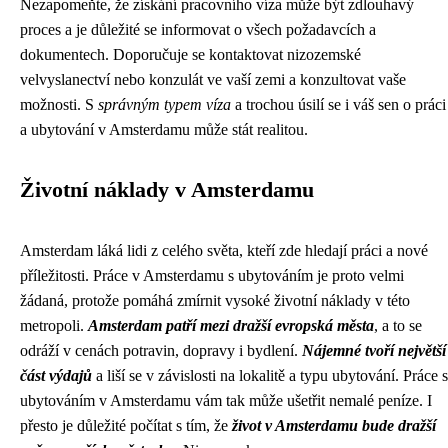
Nezapomeňte, že získání pracovního víza může být zdlouhavý
proces a je důležité se informovat o všech požadavcích a
dokumentech. Doporučuje se kontaktovat nizozemské
velvyslanectví nebo konzulát ve vaší zemi a konzultovat vaše
možnosti. S
správným typem víza
a trochou úsilí se i váš sen o práci
a ubytování v Amsterdamu může stát realitou.
Životní náklady v Amsterdamu
Amsterdam láká lidi z celého světa, kteří zde hledají práci a nové
příležitosti. Práce v Amsterdamu s ubytováním je proto velmi
žádaná, protože pomáhá zmírnit vysoké životní náklady v této
metropoli.
Amsterdam patří mezi dražší evropská města
, a to se
odráží v cenách potravin, dopravy i bydlení.
Nájemné tvoří největší
část výdajů
a liší se v závislosti na lokalitě a typu ubytování. Práce s
ubytováním v Amsterdamu vám tak může ušetřit nemalé peníze. I
přesto je důležité počítat s tím, že
život v Amsterdamu bude dražší