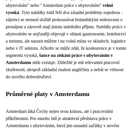
ubytováním" nebo "Amsterdam práce s ubytováním"
velmi
vysoká
. Tyto nabídky totiž řeší dva zásadní problémy najednou -
zájemci se nemusí složitě prokousávat holandskými smlouvami o
pronájmu a zároveň mají jistotu stabilního příjmu.
Nabídky práce s
ubytováním
se nejčastěji objevují v oblasti gastronomie, hotelnictví
a turismu, ale narazit můžete i na volná místa ve skladech, logistice
nebo v IT sektoru. Ačkoliv se může zdát, že konkurence je v tomto
segmentu vysoká,
šance na získání práce s ubytováním v
Amsterdamu
stále existuje
. Důležité je mít relevantní pracovní
zkušenosti, alespoň základní znalost angličtiny a nebát se vrhnout
do nového dobrodružství.
Průměrné platy v Amsterdamu
Amsterdam láká Čechy nejen svou krásou, ale i pracovními
příležitostmi. Pro mnoho lidí je atraktivní představa práce v
Amsterdamu s ubytováním, která jim usnadní začátky v novém