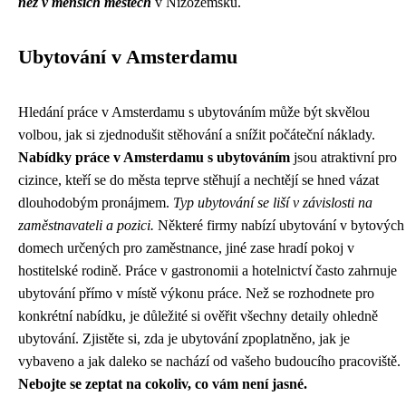
než v menších městech
v Nizozemsku.
Ubytování v Amsterdamu
Hledání práce v Amsterdamu s ubytováním může být skvělou
volbou, jak si zjednodušit stěhování a snížit počáteční náklady.
Nabídky práce v Amsterdamu s ubytováním
jsou atraktivní pro
cizince, kteří se do města teprve stěhují a nechtějí se hned vázat
dlouhodobým pronájmem.
Typ ubytování se liší v závislosti na
zaměstnavateli a pozici.
Některé firmy nabízí ubytování v bytových
domech určených pro zaměstnance, jiné zase hradí pokoj v
hostitelské rodině. Práce v gastronomii a hotelnictví často zahrnuje
ubytování přímo v místě výkonu práce. Než se rozhodnete pro
konkrétní nabídku, je důležité si ověřit všechny detaily ohledně
ubytování. Zjistěte si, zda je ubytování zpoplatněno, jak je
vybaveno a jak daleko se nachází od vašeho budoucího pracoviště.
Nebojte se zeptat na cokoliv, co vám není jasné.