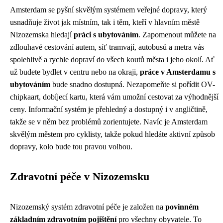
Amsterdam se pyšní skvělým systémem veřejné dopravy, který
usnadňuje život jak místním, tak i těm, kteří v hlavním městě
Nizozemska hledají
práci s ubytováním
. Zapomenout můžete na
zdlouhavé cestování autem, síť tramvají, autobusů a metra vás
spolehlivě a rychle dopraví do všech koutů města i jeho okolí. Ať
už budete bydlet v centru nebo na okraji,
práce v Amsterdamu s
ubytováním
bude snadno dostupná. Nezapomeňte si pořídit OV-
chipkaart, dobíjecí kartu, která vám umožní cestovat za výhodnější
ceny. Informační systém je přehledný a dostupný i v angličtině,
takže se v něm bez problémů zorientujete. Navíc je Amsterdam
skvělým městem pro cyklisty, takže pokud hledáte aktivní způsob
dopravy, kolo bude tou pravou volbou.
Zdravotní péče v Nizozemsku
Nizozemský systém zdravotní péče je založen na
povinném
základním zdravotním pojištění
pro všechny obyvatele. To