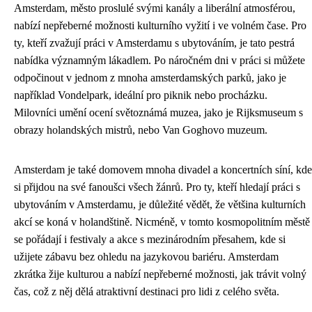
Amsterdam, město proslulé svými kanály a liberální atmosférou,
nabízí nepřeberné možnosti kulturního vyžití i ve volném čase. Pro
ty, kteří zvažují práci v Amsterdamu s ubytováním, je tato pestrá
nabídka významným lákadlem. Po náročném dni v práci si můžete
odpočinout v jednom z mnoha amsterdamských parků, jako je
například Vondelpark, ideální pro piknik nebo procházku.
Milovníci umění ocení světoznámá muzea, jako je Rijksmuseum s
obrazy holandských mistrů, nebo Van Goghovo muzeum.
Amsterdam je také domovem mnoha divadel a koncertních síní, kde
si přijdou na své fanoušci všech žánrů. Pro ty, kteří hledají práci s
ubytováním v Amsterdamu, je důležité vědět, že většina kulturních
akcí se koná v holandštině. Nicméně, v tomto kosmopolitním městě
se pořádají i festivaly a akce s mezinárodním přesahem, kde si
užijete zábavu bez ohledu na jazykovou bariéru. Amsterdam
zkrátka žije kulturou a nabízí nepřeberné možnosti, jak trávit volný
čas, což z něj dělá atraktivní destinaci pro lidi z celého světa.