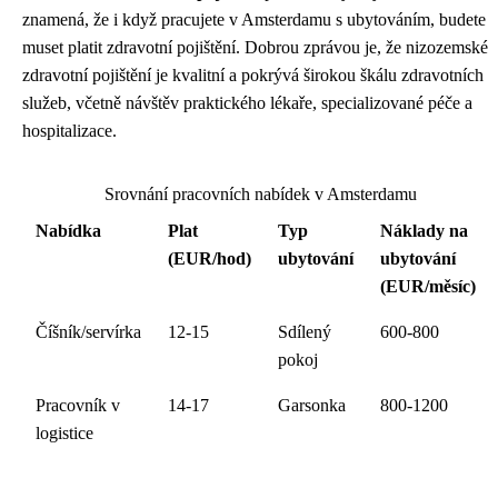
znamená, že i když pracujete v Amsterdamu s ubytováním, budete
muset platit zdravotní pojištění. Dobrou zprávou je, že nizozemské
zdravotní pojištění je kvalitní a pokrývá širokou škálu zdravotních
služeb, včetně návštěv praktického lékaře, specializované péče a
hospitalizace.
Srovnání pracovních nabídek v Amsterdamu
Nabídka
Plat
Typ
Náklady na
(EUR/hod)
ubytování
ubytování
(EUR/měsíc)
Číšník/servírka
12-15
Sdílený
600-800
pokoj
Pracovník v
14-17
Garsonka
800-1200
logistice