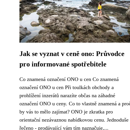
Jak se vyznat v ceně ono: Průvodce
pro informované spotřebitele
Co znamená označení ONO u cen Co znamená
označení ONO u cen Při toulkách obchody a
prohlížení inzerátů narazíte občas na záhadné
označení ONO u ceny. Co to vlastně znamená a pro
by vás to mělo zajímat? ONO je zkratka pro
orientační nezávaznou nabídkovou cenu. Jednoduše
řečeno - prodávající vám tím naznačuje,...