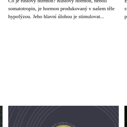
Co je růstový hormon? Růstový hormon, neboli
B
somatotropin, je hormon produkovaný v našem těle
s
hypofýzou. Jeho hlavní úlohou je stimulovat...
p