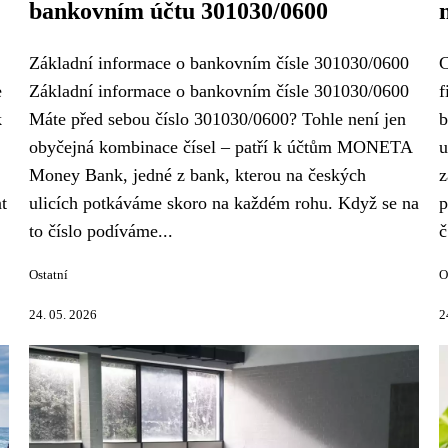
bankovním účtu 301030/0600
Základní informace o bankovním čísle 301030/0600
C
e
Základní informace o bankovním čísle 301030/0600
f
k
Máte před sebou číslo 301030/0600? Tohle není jen
b
obyčejná kombinace čísel – patří k účtům MONETA
u
Money Bank, jedné z bank, kterou na českých
z
t
ulicích potkáváme skoro na každém rohu. Když se na
p
to číslo podíváme...
č
Ostatní
O
24. 05. 2026
2