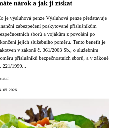
máte nárok a jak ji získat
o je výsluhová penze Výsluhová penze představuje
inanční zabezpečení poskytované příslušníkům
ezpečnostních sborů a vojákům z povolání po
končení jejich služebního poměru. Tento benefit je
akotven v zákoně č. 361/2003 Sb., o služebním
oměru příslušníků bezpečnostních sborů, a v zákoně
. 221/1999...
statní
4. 05. 2026