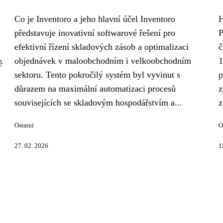
Co je Inventoro a jeho hlavní účel Inventoro
H
představuje inovativní softwarové řešení pro
P
efektivní řízení skladových zásob a optimalizaci
č
objednávek v maloobchodním i velkoobchodním
1
ě
sektoru. Tento pokročilý systém byl vyvinut s
p
důrazem na maximální automatizaci procesů
z
souvisejících se skladovým hospodářstvím a...
z
Ostatní
O
27. 02. 2026
1