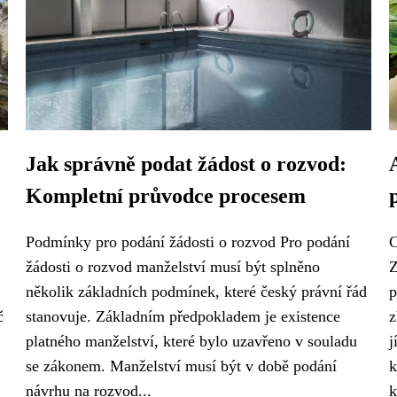
Jak správně podat žádost o rozvod:
Kompletní průvodce procesem
Podmínky pro podání žádosti o rozvod Pro podání
C
žádosti o rozvod manželství musí být splněno
Z
několik základních podmínek, které český právní řád
p
č
stanovuje. Základním předpokladem je existence
z
platného manželství, které bylo uzavřeno v souladu
j
se zákonem. Manželství musí být v době podání
k
návrhu na rozvod...
k