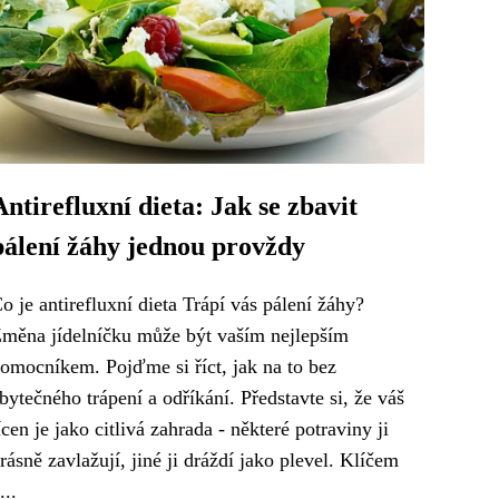
Antirefluxní dieta: Jak se zbavit
pálení žáhy jednou provždy
o je antirefluxní dieta Trápí vás pálení žáhy?
měna jídelníčku může být vaším nejlepším
omocníkem. Pojďme si říct, jak na to bez
bytečného trápení a odříkání. Představte si, že váš
ícen je jako citlivá zahrada - některé potraviny ji
rásně zavlažují, jiné ji dráždí jako plevel. Klíčem
...