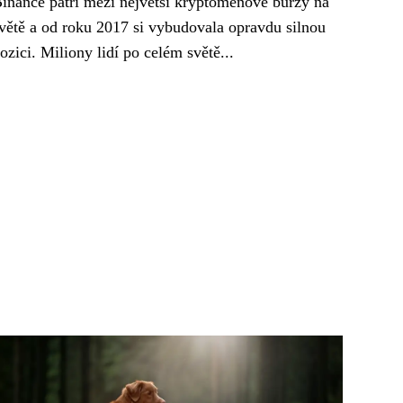
inance patří mezi největší kryptoměnové burzy na
větě a od roku 2017 si vybudovala opravdu silnou
ozici. Miliony lidí po celém světě...