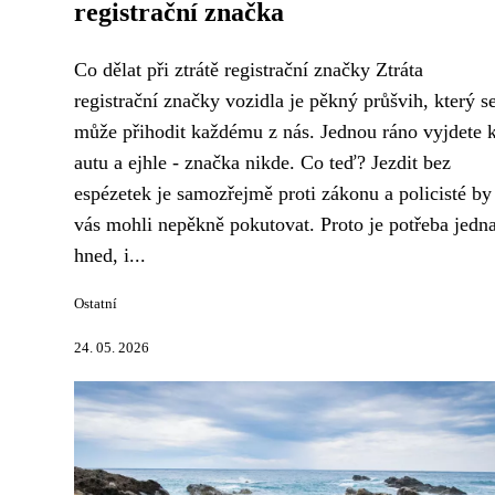
registrační značka
Co dělat při ztrátě registrační značky Ztráta
registrační značky vozidla je pěkný průšvih, který s
může přihodit každému z nás. Jednou ráno vyjdete 
autu a ejhle - značka nikde. Co teď? Jezdit bez
espézetek je samozřejmě proti zákonu a policisté by
vás mohli nepěkně pokutovat. Proto je potřeba jedna
hned, i...
Ostatní
24. 05. 2026