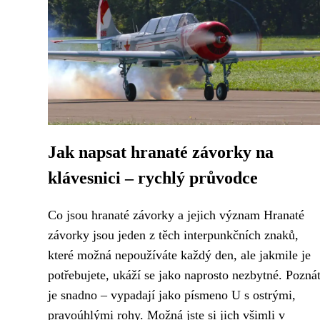
Jak napsat hranaté závorky na
klávesnici – rychlý průvodce
Co jsou hranaté závorky a jejich význam Hranaté
závorky jsou jeden z těch interpunkčních znaků,
které možná nepoužíváte každý den, ale jakmile je
potřebujete, ukáží se jako naprosto nezbytné. Pozná
je snadno – vypadají jako písmeno U s ostrými,
pravoúhlými rohy. Možná jste si jich všimli v