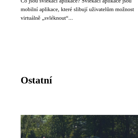
Co jsou svlékací aplikace? Svlékací aplikace jsou
mobilní aplikace, které slibují uživatelům možnost
virtuálně „svléknout“...
Ostatní