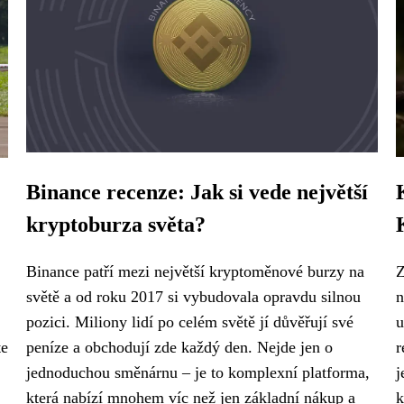
Binance recenze: Jak si vede největší
kryptoburza světa?
Binance patří mezi největší kryptoměnové burzy na
Z
světě a od roku 2017 si vybudovala opravdu silnou
n
pozici. Miliony lidí po celém světě jí důvěřují své
u
te
peníze a obchodují zde každý den. Nejde jen o
r
jednoduchou směnárnu – je to komplexní platforma,
j
která nabízí mnohem víc než jen základní nákup a
k