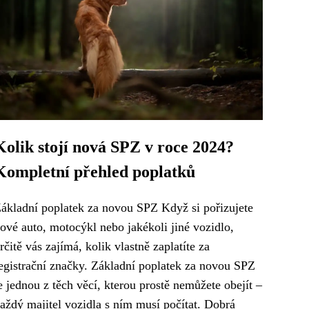
Kolik stojí nová SPZ v roce 2024?
Kompletní přehled poplatků
ákladní poplatek za novou SPZ Když si pořizujete
ové auto, motocýkl nebo jakékoli jiné vozidlo,
rčitě vás zajímá, kolik vlastně zaplatíte za
egistrační značky. Základní poplatek za novou SPZ
e jednou z těch věcí, kterou prostě nemůžete obejít –
aždý majitel vozidla s ním musí počítat. Dobrá