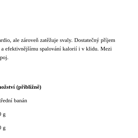
kardio, ale zároveň zatěžuje svaly. Dostatečný příjem
a efektivnějšímu spalování kalorií i v klidu. Mezi
poj.
ožství (přibližně)
třední banán
0 g
0 g