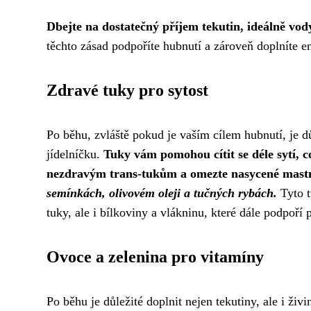
Dbejte na dostatečný příjem tekutin, ideálně vod
těchto zásad podpoříte hubnutí a zároveň doplníte e
Zdravé tuky pro sytost
Po běhu, zvláště pokud je vaším cílem hubnutí, je 
jídelníčku.
Tuky vám pomohou cítit se déle sytí, co
nezdravým trans-tukům a omezte nasycené mastn
semínkách, olivovém oleji a tučných rybách.
Tyto t
tuky, ale i bílkoviny a vlákninu, které dále podpoří p
Ovoce a zelenina pro vitamíny
Po běhu je důležité doplnit nejen tekutiny, ale i živ