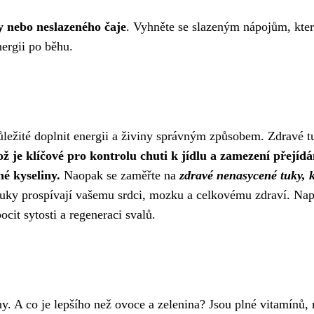
y nebo neslazeného čaje
. Vyhněte se slazeným nápojům, kter
nergii po běhu.
důležité doplnit energii a živiny správným způsobem. Zdravé 
ž je klíčové pro kontrolu chuti k jídlu a zamezení přejídán
é kyseliny.
Naopak se zaměřte na
zdravé nenasycené tuky, k
uky prospívají vašemu srdci, mozku a celkovému zdraví. Nap
ocit sytosti a regeneraci svalů.
iny. A co je lepšího než ovoce a zelenina? Jsou plné vitamínů,