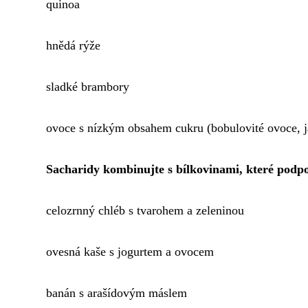
quinoa
hnědá rýže
sladké brambory
ovoce s nízkým obsahem cukru (bobulovité ovoce, j
Sacharidy kombinujte s bílkovinami, které podpoř
celozrnný chléb s tvarohem a zeleninou
ovesná kaše s jogurtem a ovocem
banán s arašídovým máslem