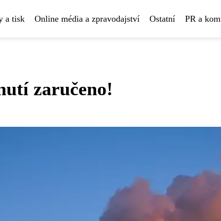
 a tisk
Online média a zpravodajství
Ostatní
PR a kom
nutí zaručeno!