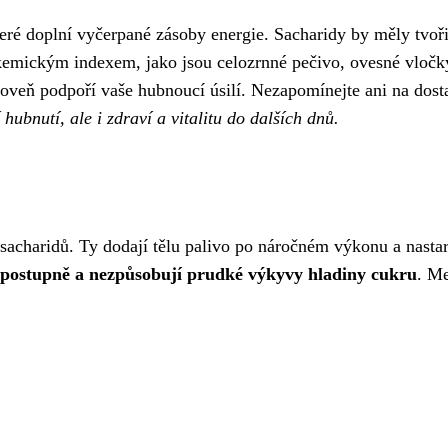
teré doplní vyčerpané zásoby energie. Sacharidy by měly tvoř
kemickým indexem, jako jsou celozrnné pečivo, ovesné vločk
oveň podpoří vaše hubnoucí úsilí. Nezapomínejte ani na dosta
 hubnutí, ale i zdraví a vitalitu do dalších dnů.
sacharidů. Ty dodají tělu palivo po náročném výkonu a nastar
 postupně a nezpůsobují prudké výkyvy hladiny cukru
. Me