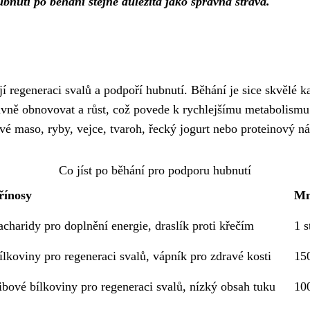
bnutí po běhání stejně důležitá jako správná strava.
ují regeneraci svalů a podpoří hubnutí. Běhání je sice skvělé 
rávně obnovovat a růst, což povede k rychlejšímu metabolismu 
vé maso, ryby, vejce, tvaroh, řecký jogurt nebo proteinový ná
Co jíst po běhání pro podporu hubnutí
řínosy
Mn
acharidy pro doplnění energie, draslík proti křečím
1 s
ílkoviny pro regeneraci svalů, vápník pro zdravé kosti
15
ibové bílkoviny pro regeneraci svalů, nízký obsah tuku
10