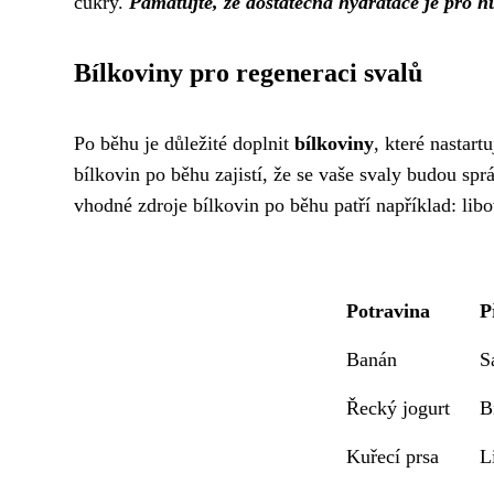
cukry.
Pamatujte, že dostatečná hydratace je pro hu
Bílkoviny pro regeneraci svalů
Po běhu je důležité doplnit
bílkoviny
, které nastart
bílkovin po běhu zajistí, že se vaše svaly budou sp
vhodné zdroje bílkovin po běhu patří například: libo
Potravina
P
Banán
S
Řecký jogurt
B
Kuřecí prsa
L