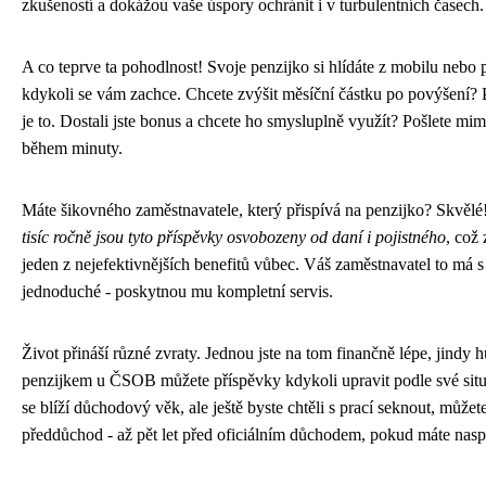
zkušeností a dokážou vaše úspory ochránit i v turbulentních časech.
A co teprve ta pohodlnost! Svoje penzijko si hlídáte z mobilu nebo 
kdykoli se vám zachce. Chcete zvýšit měsíční částku po povýšení? P
je to. Dostali jste bonus a chcete ho smysluplně využít? Pošlete mi
během minuty.
Máte šikovného zaměstnavatele, který přispívá na penzijko? Skvělé
tisíc ročně jsou tyto příspěvky osvobozeny od daní i pojistného
, což 
jeden z nejefektivnějších benefitů vůbec. Váš zaměstnavatel to má
jednoduché - poskytnou mu kompletní servis.
Život přináší různé zvraty. Jednou jste na tom finančně lépe, jindy h
penzijkem u ČSOB můžete příspěvky kdykoli upravit podle své sit
se blíží důchodový věk, ale ještě byste chtěli s prací seknout, můžet
předdůchod - až pět let před oficiálním důchodem, pokud máte nasp