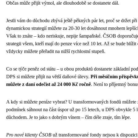
Občas může přijít výmol, ale dlouhodobě se dostanete dál.
Jestli vám do důchodu zbývá ještě pěkných pár let, proč se držet př
dynamickou strategií můžete za 20-30 let dosáhnout mnohem lepšíc
Však to znáte – kdo neriskuje, nepije šampaňské. ČSOB doporuču
strategii všem, kteří mají do penze více než 10 let. Až se bude blížit
vždycky můžete přeřadit na nižší rychlostní stupeň.
Co se týče peněz od státu – u obou produktů dostanete základní pod
DPS si můžete přijít na větší daňové úlevy.
Při měsíčním příspěvk
můžete z daní odečíst až 24 000 Kč ročně
. Není to příjemný bonu
A kdy si můžete peníze vybrat? U transformovaných fondů můžete 
podmínek sáhnout na část úspor už po 15 letech, u DPS obvykle 5 l
důchodem. Je to jako s dobrým vínem – čím déle zraje, tím lépe.
Pro nové klienty ČSOB
už transformované fondy nejsou k dispozici 