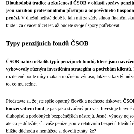
Dlouhodobá tradice a zkušenosti ČSOB v oblasti správy penzij
jsou zárukou profesionálního přístupu a odpovědného hospodař
penězi.
V dnešní nejisté době je fajn mít za zády silnou finanční sku
bude i za dvacet třicet let, až budete svoje úspory potřebovat.
Typy penzijních fondů ČSOB
ČSOB nabízí několik typů penzijních fondů, které jsou navržen
vyhovovaly různým investičním strategiím a potřebám klientů
.
rozdělené podle míry rizika a možného výnosu, takže si každý může
to, co mu sedne.
Představte si, že jste spíše opatrný člověk a nechcete riskovat.
ČSOB
konzervativní fond
je pak jako stvořený pro vás. Investuje hlavně 
dluhopisů a podobných bezpečnějších nástrojů. Jasně, výnosy nejso
ale co je důležitější - vaše peníze jsou v relativním bezpečí. Ideální 
blížíte důchodu a nemůžete si dovolit ztráty, že?