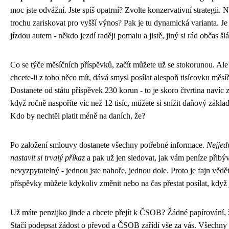
moc jste odvážní. Jste spíš opatrní? Zvolte konzervativní strategii. N
trochu zariskovat pro vyšší výnos? Pak je tu dynamická varianta. Je 
jízdou autem - někdo jezdí raději pomalu a jistě, jiný si rád občas šl
Co se týče měsíčních příspěvků, začít můžete už se stokorunou. Ale
chcete-li z toho něco mít, dává smysl posílat alespoň tisícovku měsí
Dostanete od státu příspěvek 230 korun - to je skoro čtvrtina navíc
když ročně naspoříte víc než 12 tisíc, můžete si snížit daňový základ 
Kdo by nechtěl platit méně na daních, že?
Po založení smlouvy dostanete všechny potřebné informace.
Nejjed
nastavit si trvalý příkaz
a pak už jen sledovat, jak vám peníze přibýva
nevyzpytatelný - jednou jste nahoře, jednou dole. Proto je fajn vědět
příspěvky můžete kdykoliv změnit nebo na čas přestat posílat, když 
Už máte penzijko jinde a chcete přejít k ČSOB? Žádné papírování, 
Stačí podepsat žádost o převod a ČSOB zařídí vše za vás. Všechny