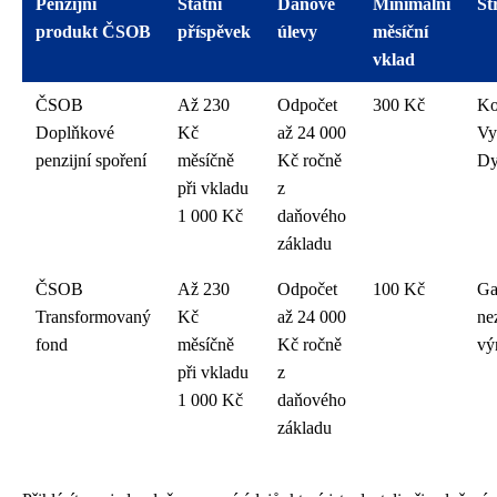
Penzijní
Státní
Daňové
Minimální
St
produkt ČSOB
příspěvek
úlevy
měsíční
vklad
ČSOB
Až 230
Odpočet
300 Kč
Ko
Doplňkové
Kč
až 24 000
Vy
penzijní spoření
měsíčně
Kč ročně
Dy
při vkladu
z
1 000 Kč
daňového
základu
ČSOB
Až 230
Odpočet
100 Kč
Ga
Transformovaný
Kč
až 24 000
ne
fond
měsíčně
Kč ročně
vý
při vkladu
z
1 000 Kč
daňového
základu