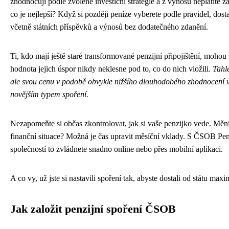
zhodnocují podle zvolené investiční strategie a z výnosů neplatíte 
co je nejlepší? Když si později peníze vyberete podle pravidel, dos
včetně státních příspěvků a výnosů bez dodatečného zdanění.
Ti, kdo mají ještě staré transformované penzijní připojištění, mohou 
hodnota jejich úspor nikdy neklesne pod to, co do nich vložili.
Tahle
ale svou cenu v podobě obvykle nižšího dlouhodobého zhodnocení v
novějším typem spoření.
Nezapomeňte si občas zkontrolovat, jak si vaše penzijko vede. Mění
finanční situace? Možná je čas upravit měsíční vklady. S ČSOB Pen
společností to zvládnete snadno online nebo přes mobilní aplikaci.
A co vy, už jste si nastavili spoření tak, abyste dostali od státu ma
Jak založit penzijní spoření ČSOB