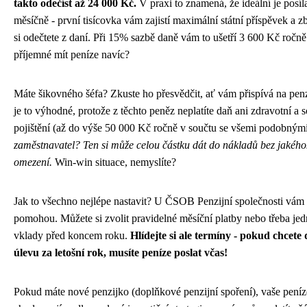
takto odečíst až 24 000 Kč.
V praxi to znamená, že ideální je posíl
měsíčně - první tisícovka vám zajistí maximální státní příspěvek a zb
si odečtete z daní. Při 15% sazbě daně vám to ušetří 3 600 Kč ročně
příjemné mít peníze navíc?
Máte šikovného šéfa? Zkuste ho přesvědčit, ať vám přispívá na penz
je to výhodné, protože z těchto peněz neplatíte daň ani zdravotní a s
pojištění (až do výše 50 000 Kč ročně v součtu se všemi podobnými
zaměstnavatel? Ten si může celou částku dát do nákladů bez jakého
omezení.
Win-win situace, nemyslíte?
Jak to všechno nejlépe nastavit? U ČSOB Penzijní společnosti vám s
pomohou. Můžete si zvolit pravidelné měsíční platby nebo třeba je
vklady před koncem roku.
Hlídejte si ale termíny - pokud chcet
úlevu za letošní rok, musíte peníze poslat včas!
Pokud máte nové penzijko (doplňkové penzijní spoření), vaše peníz