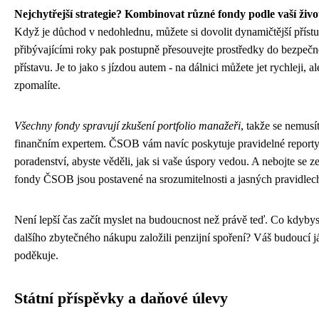
Nejchytřejší strategie? Kombinovat různé fondy podle vaší život
Když je důchod v nedohlednu, můžete si dovolit dynamičtější přístu
přibývajícími roky pak postupně přesouvejte prostředky do bezpečn
přístavu. Je to jako s jízdou autem - na dálnici můžete jet rychleji, al
zpomalíte.
Všechny fondy spravují zkušení portfolio manažeři
, takže se nemusít
finančním expertem. ČSOB vám navíc poskytuje pravidelné reporty
poradenství, abyste věděli, jak si vaše úspory vedou. A nebojte se ze
fondy ČSOB jsou postavené na srozumitelnosti a jasných pravidlec
Není lepší čas začít myslet na budoucnost než právě teď. Co kdybys
dalšího zbytečného nákupu založili penzijní spoření? Váš budoucí 
poděkuje.
Státní příspěvky a daňové úlevy