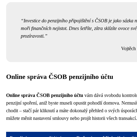
Investice do penzijního připojištění s ČSOB je jako sázka na
moři finančních nejistot. Dnes šetříte, zítra sklízíte ovoce své
prozíravosti.
Vojtěch
Online správa ČSOB penzijního účtu
Online správa ČSOB penzijního účtu
vám dává svobodu kontrolo
penzijní spoření, aniž byste museli opustit pohodlí domova. Nemus
chodit – stačí pár kliknutí a máte dokonalý přehled o svých úsporách
můžete měnit nastavení smlouvy nebo projít historii všech transakcí.