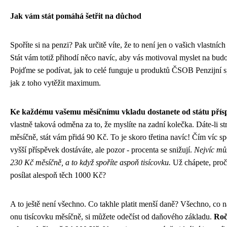
Jak vám stát pomáhá šetřit na důchod
Spoříte si na penzi? Pak určitě víte, že to není jen o vašich vlastníc
Stát vám totiž přihodí něco navíc, aby vás motivoval myslet na bud
Pojďme se podívat, jak to celé funguje u produktů ČSOB Penzijní s
jak z toho vytěžit maximum.
Ke každému vašemu měsíčnímu vkladu dostanete od státu přís
vlastně taková odměna za to, že myslíte na zadní kolečka. Dáte-li s
měsíčně, stát vám přidá 90 Kč. To je skoro třetina navíc! Čím víc spo
vyšší příspěvek dostáváte, ale pozor - procenta se snižují.
Nejvíc můž
230 Kč měsíčně, a to když spoříte aspoň tisícovku.
Už chápete, pro
posílat alespoň těch 1000 Kč?
A to ještě není všechno. Co takhle platit menší daně? Všechno, co n
onu tisícovku měsíčně, si můžete odečíst od daňového základu.
Roč