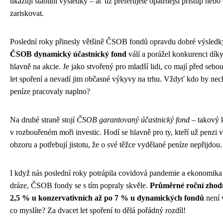
ukazují stabilní výsledky – ať už preferujete opatrnější přístup nebo
zariskovat.
Poslední roky přinesly většině ČSOB fondů opravdu dobré výsledk
ČSOB dynamický účastnický fond
válí a porážel konkurenci dík
hlavně na akcie. Je jako stvořený pro mladší lidi, co mají před sebou
let spoření a nevadí jim občasné výkyvy na trhu. Vždyť kdo by nech
peníze pracovaly naplno?
Na druhé straně stojí
ČSOB garantovaný účastnický fond
– takový k
v rozbouřeném moři investic. Hodí se hlavně pro ty, kteří už penzi v
obzoru a potřebují jistotu, že o své těžce vydělané peníze nepřijdou.
I když nás poslední roky potrápila covidová pandemie a ekonomika
dráze, ČSOB fondy se s tím popraly skvěle.
Průměrné roční zhod
2,5 % u konzervativních až po 7 % u dynamických fondů
není 
co myslíte? Za dvacet let spoření to dělá pořádný rozdíl!