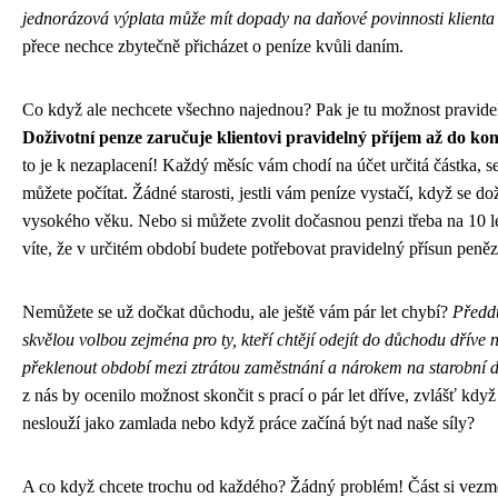
jednorázová výplata může mít dopady na daňové povinnosti klienta
přece nechce zbytečně přicházet o peníze kvůli daním.
Co když ale nechcete všechno najednou? Pak je tu možnost pravide
Doživotní penze zaručuje klientovi pravidelný příjem až do kon
to je k nezaplacení! Každý měsíc vám chodí na účet určitá částka, s
můžete počítat. Žádné starosti, jestli vám peníze vystačí, když se dož
vysokého věku. Nebo si můžete zvolit dočasnou penzi třeba na 10 le
víte, že v určitém období budete potřebovat pravidelný přísun peněz
Nemůžete se už dočkat důchodu, ale ještě vám pár let chybí?
Předd
skvělou volbou zejména pro ty, kteří chtějí odejít do důchodu dříve 
překlenout období mezi ztrátou zaměstnání a nárokem na starobní 
z nás by ocenilo možnost skončit s prací o pár let dříve, zvlášť když
neslouží jako zamlada nebo když práce začíná být nad naše síly?
A co když chcete trochu od každého? Žádný problém! Část si vezm