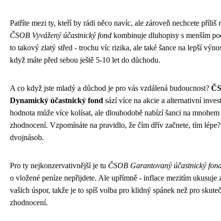
Patříte mezi ty, kteří by rádi něco navíc, ale zároveň nechcete příliš 
ČSOB Vyvážený účastnický fond
kombinuje dluhopisy s menším pod
to takový zlatý střed - trochu víc rizika, ale také šance na lepší výno
když máte před sebou ještě 5-10 let do důchodu.
A co když jste mladý a důchod je pro vás vzdálená budoucnost?
Č
Dynamický účastnický fond
sází více na akcie a alternativní inves
hodnota může více kolísat, ale dlouhodobě nabízí šanci na mnohem 
zhodnocení. Vzpomínáte na pravidlo, že čím dřív začnete, tím lépe?
dvojnásob.
Pro ty nejkonzervativnější je tu
ČSOB Garantovaný účastnický fon
o vložené peníze nepřijdete. Ale upřímně - inflace mezitím ukusuje
vašich úspor, takže je to spíš volba pro klidný spánek než pro skute
zhodnocení.