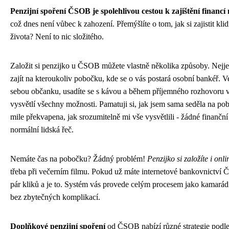
Penzijní spoření ČSOB je spolehlivou cestou k zajištění financ
což dnes není vůbec k zahození. Přemýšlíte o tom, jak si zajistit kl
života? Není to nic složitého.
Založit si penzijko u ČSOB můžete vlastně několika způsoby. Nejje
zajít na kteroukoliv pobočku, kde se o vás postará osobní bankéř. V
sebou občanku, usadíte se s kávou a během příjemného rozhovoru
vysvětlí všechny možnosti. Pamatuji si, jak jsem sama seděla na po
mile překvapena, jak srozumitelně mi vše vysvětlili - žádné finanční 
normální lidská řeč.
Nemáte čas na pobočku? Žádný problém!
Penzijko si založíte i onli
třeba při večerním filmu. Pokud už máte internetové bankovnictví 
pár kliků a je to. Systém vás provede celým procesem jako kamarád
bez zbytečných komplikací.
Doplňkové penzijní spoření
od ČSOB nabízí různé strategie podle