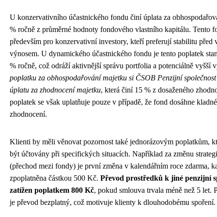
U konzervativního účastnického fondu činí úplata za obhospodařov
% ročně z průměrné hodnoty fondového vlastního kapitálu. Tento f
především pro konzervativní investory, kteří preferují stabilitu před
výnosem. U dynamického účastnického fondu je tento poplatek sta
% ročně, což odráží aktivnější správu portfolia a potenciálně vyšší 
poplatku za obhospodařování majetku si ČSOB Penzijní společnost 
úplatu za zhodnocení majetku
, která činí 15 % z dosaženého zhodn
poplatek se však uplatňuje pouze v případě, že fond dosáhne kladn
zhodnocení.
Klienti by měli věnovat pozornost také jednorázovým poplatkům, 
být účtovány při specifických situacích. Například za změnu strateg
(přechod mezi fondy) je první změna v kalendářním roce zdarma, ka
zpoplatněna částkou 500 Kč.
Převod prostředků k jiné penzijní s
zatížen poplatkem 800 Kč
, pokud smlouva trvala méně než 5 let. P
je převod bezplatný, což motivuje klienty k dlouhodobému spoření.