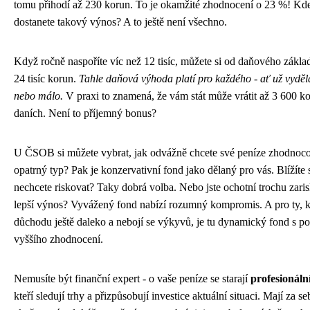
tomu přihodí až 230 korun. To je okamžité zhodnocení o 23 %! Kde
dostanete takový výnos? A to ještě není všechno.
Když ročně naspoříte víc než 12 tisíc, můžete si od daňového zákla
24 tisíc korun.
Tahle daňová výhoda platí pro každého - ať už vydě
nebo málo.
V praxi to znamená, že vám stát může vrátit až 3 600 k
daních. Není to příjemný bonus?
U ČSOB si můžete vybrat, jak odvážně chcete své peníze zhodnocov
opatrný typ? Pak je konzervativní fond jako dělaný pro vás. Blížíte
nechcete riskovat? Taky dobrá volba. Nebo jste ochotní trochu zari
lepší výnos? Vyvážený fond nabízí rozumný kompromis. A pro ty, kt
důchodu ještě daleko a nebojí se výkyvů, je tu dynamický fond s p
vyššího zhodnocení.
Nemusíte být finanční expert - o vaše peníze se starají
profesionáln
kteří sledují trhy a přizpůsobují investice aktuální situaci. Mají za s