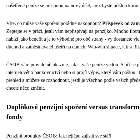
našetřené peníze se přesunou na nový účet, aniž byste přišli o korun
Víte, co může vaše spoření pořádně nakopnout?
Příspěvek od zam
Zeptejte se v práci, jestli vám nepřispívají na penzijko. Mnoho firem
nabízí jako benefit a je to výhodné pro obě strany - vy dostanete ví
důchod a zaměstnavatel ušetří na daních. Win-win situace, jak se řík
ČSOB vám pravidelně ukazuje, jak si vaše peníze vedou. Stačí se př
internetového bankovnictví nebo si projít výpis, který vám pošlou. 
přehled a můžete se rozhodnout, jestli je všechno podle vašich před
chcete něco změnit.
Doplňkové penzijní spoření versus transfor
fondy
Penzijní produkty ČSOB: Jak nejlépe zajistit své stáří