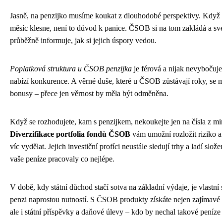
Jasně, na penzijko musíme koukat z dlouhodobé perspektivy. Když
měsíc klesne, není to důvod k panice. ČSOB si na tom zakládá a své
průběžně informuje, jak si jejich úspory vedou.
Poplatková struktura u ČSOB penzijka
je férová a nijak nevybočuje
nabízí konkurence. A věrné duše, které u ČSOB zůstávají roky, se m
bonusy – přece jen věrnost by měla být odměněna.
Když se rozhodujete, kam s penzijkem, nekoukejte jen na čísla z min
Diverzifikace portfolia fondů ČSOB
vám umožní rozložit riziko a
víc vydělat. Jejich investiční profíci neustále sledují trhy a ladí slož
vaše peníze pracovaly co nejlépe.
V době, kdy státní důchod stačí sotva na základní výdaje, je vlastní
penzi naprostou nutností. S ČSOB produkty získáte nejen zajímavé
ale i státní příspěvky a daňové úlevy – kdo by nechal takové peníze 