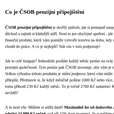
Co je ČSOB penzijní připojištění
ČSOB penzijní připojištění
je skvělý způsob, jak si postupně nasp
důchod a zajistit si klidnější stáří. Není to jen obyčejné spoření - j
finanční produkt, který vám pomůže vytvořit rezervu na dobu, kdy 
chodit do práce. A co je nejlepší? Stát vás v tom podporuje!
Jak to celé funguje? Jednoduše posíláte každý měsíc peníze na svů
penzijní společnosti. Tyto peníze pak ČSOB investuje, aby vám je z
Velkou výhodou tohoto produktu je státní podpora
, která vám může
přilepšit. Představte si, že když měsíčně pošlete 1000 Kč nebo více,
tomu přihodí 230 Kč každý měsíc. To je ročně 2760 Kč zadarmo! 
nechtěl?
A to není vše. Můžete si snížit daně!
Maximálně lze od daňového 
odečíst 24 000 Kč ročně
, což při 15% dani znamená, že si můžete u