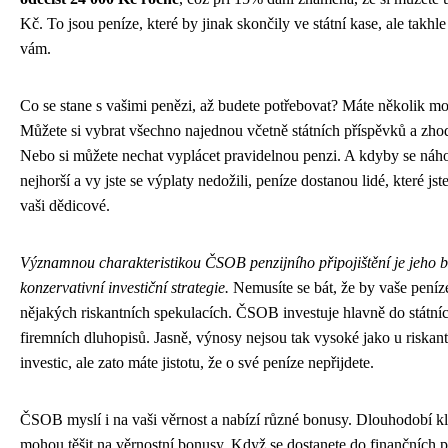
Kč. To jsou peníze, které by jinak skončily ve státní kase, ale takhl
vám.
Co se stane s vašimi penězi, až budete potřebovat? Máte několik mo
Můžete si vybrat všechno najednou včetně státních příspěvků a zho
Nebo si můžete nechat vyplácet pravidelnou penzi. A kdyby se náho
nejhorší a vy jste se výplaty nedožili, peníze dostanou lidé, které jste
vaši dědicové.
Významnou charakteristikou ČSOB penzijního připojištění je jeho 
konzervativní investiční strategie.
Nemusíte se bát, že by vaše peníz
nějakých riskantních spekulacích. ČSOB investuje hlavně do státníc
firemních dluhopisů. Jasně, výnosy nejsou tak vysoké jako u riskant
investic, ale zato máte jistotu, že o své peníze nepřijdete.
ČSOB myslí i na vaši věrnost a nabízí různé bonusy. Dlouhodobí kli
mohou těšit na věrnostní bonusy. Když se dostanete do finančních 