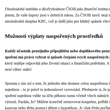
Dlouhodobá stabilita a důvěryhodnost ČSOB jako finanční instituc
jistotu, že vaše úspory jsou v dobrých rukou. Za ČSOB navíc stojí s
mezinárodní skupina KBC, což je další plus pro klidný spánek všech
Možnosti výplaty naspořených prostředků
Každý účastník penzijního připojištění nebo doplňkového penz
spoření má právo vybrat si způsob čerpání svých naspořených
který nejlépe odpovídá jeho životní situaci a finančním potřebám. A
není vůbec málo!
Spousta z nás sní o tom, že jednoho dne dostane celou naspořenou 
najednou – to je právě to jednorázové vyrovnání. Představte si, že p
spoření najednou vidíte na účtu pěknou sumu včetně všech státních
výnosů. Paráda, že? Můžete konečně zrenovovat koupelnu, pořídit 
karavan nebo třeba pomoci dětem s hypotékou.
Je však třeba počítat