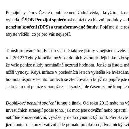
Penzijní systém v České republice není žádná věda, i když to tak na
vypadá.
ČSOB Penzijní společnost
nabízí dva hlavní produkty –
d
penzijní spoření (DPS)
a
transformované fondy
. Pojďme si je roz
abyste věděli, co je pro vás nejlepší.
Transformované fondy jsou vlastně takové jistoty v nejistém světě. 
rok 2012? Tehdy končila možnost do nich vstoupit. Jejich kouzlo s
že vaše peníze nikdy nominálně neztratí hodnotu. Jenže ta jistota m
nižší výnosy. Když inflace v posledních letech vyletěla ke hvězdám,
hodnota úspor v těchto fondech se ztenčovala, i když na papíře jste o
Je to jako mít peníze v ponožce – nezmizí, ale časem za ně koupíte
Doplňkové penzijní spoření
funguje jinak. Od roku 2013 máte na v
investičních strategií podle toho, jak moc jste odvážní nebo opatr
nabídne konzervativní, vyvážený nebo dynamický fond. Představte s
jízdu autem – konzervativní jede pomalu po okresce, dynamický sviš