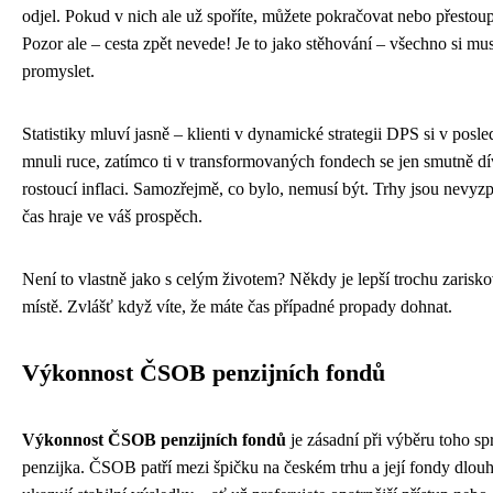
odjel. Pokud v nich ale už spoříte, můžete pokračovat nebo přestou
Pozor ale – cesta zpět nevede! Je to jako stěhování – všechno si mu
promyslet.
Statistiky mluví jasně – klienti v dynamické strategii DPS si v posle
mnuli ruce, zatímco ti v transformovaných fondech se jen smutně dí
rostoucí inflaci. Samozřejmě, co bylo, nemusí být. Trhy jsou nevyzp
čas hraje ve váš prospěch.
Není to vlastně jako s celým životem? Někdy je lepší trochu zariskov
místě. Zvlášť když víte, že máte čas případné propady dohnat.
Výkonnost ČSOB penzijních fondů
Výkonnost ČSOB penzijních fondů
je zásadní při výběru toho s
penzijka. ČSOB patří mezi špičku na českém trhu a její fondy dlo