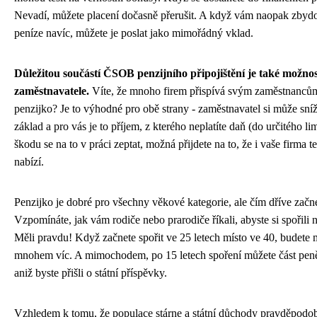
Nevadí, můžete placení dočasně přerušit. A když vám naopak zbyd
peníze navíc, můžete je poslat jako mimořádný vklad.
Důležitou součástí ČSOB penzijního připojištění je také možno
zaměstnavatele.
Víte, že mnoho firem přispívá svým zaměstnanců
penzijko? Je to výhodné pro obě strany - zaměstnavatel si může sní
základ a pro vás je to příjem, z kterého neplatíte daň (do určitého li
škodu se na to v práci zeptat, možná přijdete na to, že i vaše firma t
nabízí.
Penzijko je dobré pro všechny věkové kategorie, ale čím dříve začne
Vzpomínáte, jak vám rodiče nebo prarodiče říkali, abyste si spořili 
Měli pravdu! Když začnete spořit ve 25 letech místo ve 40, budete 
mnohem víc. A mimochodem, po 15 letech spoření můžete část peně
aniž byste přišli o státní příspěvky.
Vzhledem k tomu, že populace stárne a státní důchody pravděpod