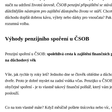
stačit na udržení životní úrovně,
ČSOB penzijní připojištění se stává
důležitějším nástrojem pro zajištění důstojného života ve stáří
. Chcet
důchodu dopřát dobrou kávu, výlety nebo dárky pro vnoučata? Pak 
rozumná volba.
Výhody penzijního spoření u ČSOB
Penzijní spoření u ČSOB:
spolehlivá cesta k zajištění finančních
na důchodový věk
Víte, jak rychle ty roky letí? Jednoho dne se člověk ohlédne a důch
dveře. Proto je dobré myslet na zadní vrátka včas. Penzijko u ČSOB
obyčejné spoření - je to vlastně takový finanční polštář, který vám 
poslouží.
Co na tom vlastně máte? Když měsíčně pošlete tisícovku nebo víc, 