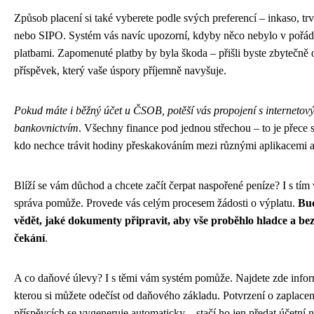
Způsob placení si také vyberete podle svých preferencí – inkaso, trv
nebo SIPO. Systém vás navíc upozorní, kdyby něco nebylo v pořád
platbami. Zapomenuté platby by byla škoda – přišli byste zbytečně o
příspěvek, který vaše úspory příjemně navyšuje.
Pokud máte i běžný účet u ČSOB, potěší vás propojení s internetov
bankovnictvím
. Všechny finance pod jednou střechou – to je přece 
kdo nechce trávit hodiny přeskakováním mezi různými aplikacemi 
Blíží se vám důchod a chcete začít čerpat naspořené peníze? I s tím
správa pomůže. Provede vás celým procesem žádosti o výplatu.
Bud
vědět, jaké dokumenty připravit, aby vše proběhlo hladce a be
čekání
.
A co daňové úlevy? I s těmi vám systém pomůže. Najdete zde infor
kterou si můžete odečíst od daňového základu. Potvrzení o zaplace
příspěvcích se vygeneruje automaticky – stačí ho jen předat účetní n