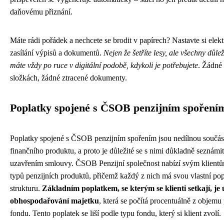
daňovému přiznání.
Máte rádi pořádek a nechcete se brodit v papírech? Nastavte si elek
zasílání výpisů a dokumentů.
Nejen že šetříte lesy, ale všechny důlež
máte vždy po ruce v digitální podobě, kdykoli je potřebujete
. Žádné 
složkách, žádné ztracené dokumenty.
Poplatky spojené s ČSOB penzijním spoření
Poplatky spojené s ČSOB penzijním spořením jsou nedílnou součást
finančního produktu, a proto je důležité se s nimi důkladně seznámit
uzavřením smlouvy. ČSOB Penzijní společnost nabízí svým klientů
typů penzijních produktů, přičemž každý z nich má svou vlastní po
strukturu.
Základním poplatkem, se kterým se klienti setkají, je 
obhospodařování majetku
, která se počítá procentuálně z objemu
fondu. Tento poplatek se liší podle typu fondu, který si klient zvolí.