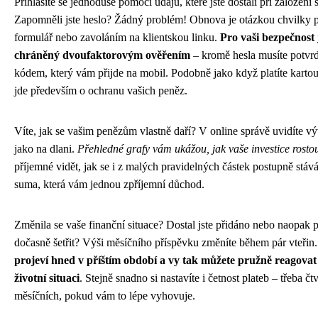
Přihlásíte se jednoduše pomocí údajů, které jste dostali při založení
Zapomněli jste heslo? Žádný problém! Obnova je otázkou chvilky
formulář nebo zavoláním na klientskou linku.
Pro vaši bezpečnost 
chráněný dvoufaktorovým ověřením
– kromě hesla musíte potvrdi
kódem, který vám přijde na mobil. Podobně jako když platíte kartou 
jde především o ochranu vašich peněz.
Víte, jak se vašim penězům vlastně daří? V online správě uvidíte v
jako na dlani.
Přehledné grafy vám ukážou, jak vaše investice rosto
příjemné vidět, jak se i z malých pravidelných částek postupně stáv
suma, která vám jednou zpříjemní důchod.
Změnila se vaše finanční situace? Dostal jste přidáno nebo naopak p
dočasně šetřit? Výši měsíčního příspěvku změníte během pár vteřin
projeví hned v příštím období a vy tak můžete pružně reagovat
životní situaci
. Stejně snadno si nastavíte i četnost plateb – třeba čtv
měsíčních, pokud vám to lépe vyhovuje.