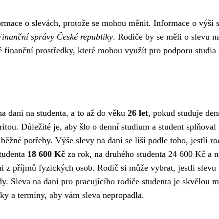
nformace o slevách, protože se mohou měnit. Informace o výši 
Finanční správy České republiky
. Rodiče by se měli o slevu na
lé finanční prostředky, které mohou využít pro podporu studia 
na dani na studenta, a to až do věku
26 let
, pokud studuje den
ritou. Důležité je, aby šlo o denní studium a student splňov
ěžné potřeby. Výše slevy na dani se liší podle toho, jestli r
studenta
18 600 Kč
za rok, na druhého studenta 24 600 Kč a na
 z příjmů fyzických osob. Rodič si může vybrat, jestli slevu u
. Sleva na dani pro pracujícího rodiče studenta je skvělou mo
ínky a termíny, aby vám sleva nepropadla.