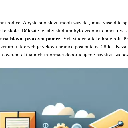
hni rodiče. Abyste si o slevu mohli zažádat, musí vaše dítě 
oké škole. Důležité je, aby studium bylo vedoucí činností va
e na hlavní pracovní poměr
. Věk studenta také hraje roli. 
ižením, u kterých je věková hranice posunuta na 28 let. Neza
 a ověření aktuálních informací doporučujeme navštívit webo