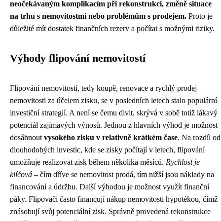
neočekávaným komplikacím při rekonstrukci, změně situace
na trhu s nemovitostmi nebo problémům s prodejem.
Proto je
důležité mít dostatek finančních rezerv a počítat s možnými riziky.
Výhody flipování nemovitostí
Flipování nemovitostí, tedy koupě, renovace a rychlý prodej
nemovitosti za účelem zisku, se v posledních letech stalo populární
investiční strategií. A není se čemu divit, skrývá v sobě totiž lákavý
potenciál zajímavých výnosů. Jednou z hlavních výhod je možnost
dosáhnout
vysokého zisku v relativně krátkém čase
. Na rozdíl od
dlouhodobých investic, kde se zisky počítají v letech, flipování
umožňuje realizovat zisk během několika měsíců.
Rychlost je
klíčová
– čím dříve se nemovitost prodá, tím nižší jsou náklady na
financování a údržbu. Další výhodou je možnost využít finanční
páky. Flipovači často financují nákup nemovitosti hypotékou, čímž
znásobují svůj potenciální zisk. Správně provedená rekonstrukce