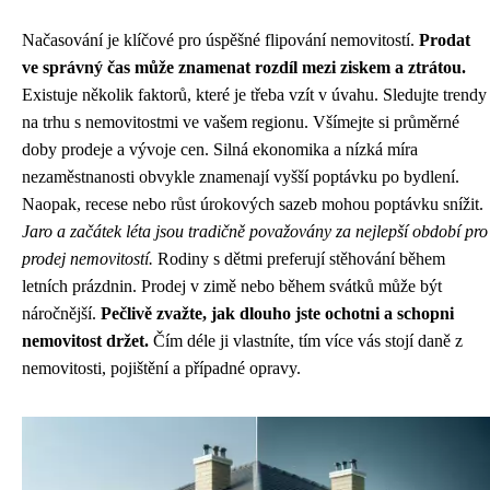
Načasování je klíčové pro úspěšné flipování nemovitostí.
Prodat
ve správný čas může znamenat rozdíl mezi ziskem a ztrátou.
Existuje několik faktorů, které je třeba vzít v úvahu. Sledujte trendy
na trhu s nemovitostmi ve vašem regionu. Všímejte si průměrné
doby prodeje a vývoje cen. Silná ekonomika a nízká míra
nezaměstnanosti obvykle znamenají vyšší poptávku po bydlení.
Naopak, recese nebo růst úrokových sazeb mohou poptávku snížit.
Jaro a začátek léta jsou tradičně považovány za nejlepší období pro
prodej nemovitostí.
Rodiny s dětmi preferují stěhování během
letních prázdnin. Prodej v zimě nebo během svátků může být
náročnější.
Pečlivě zvažte, jak dlouho jste ochotni a schopni
nemovitost držet.
Čím déle ji vlastníte, tím více vás stojí daně z
nemovitosti, pojištění a případné opravy.