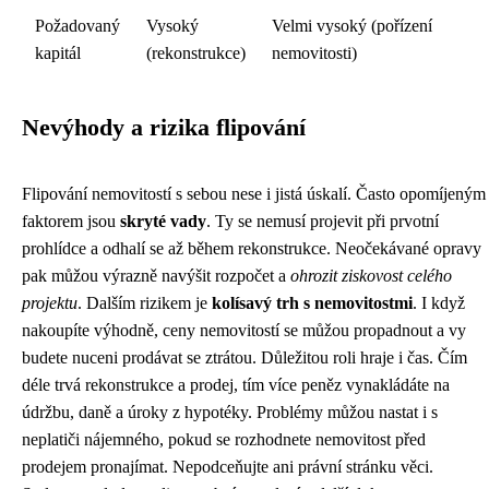
Požadovaný
Vysoký
Velmi vysoký (pořízení
kapitál
(rekonstrukce)
nemovitosti)
Nevýhody a rizika flipování
Flipování nemovitostí s sebou nese i jistá úskalí. Často opomíjeným
faktorem jsou
skryté vady
. Ty se nemusí projevit při prvotní
prohlídce a odhalí se až během rekonstrukce. Neočekávané opravy
pak můžou výrazně navýšit rozpočet a
ohrozit ziskovost celého
projektu
. Dalším rizikem je
kolísavý trh s nemovitostmi
. I když
nakoupíte výhodně, ceny nemovitostí se můžou propadnout a vy
budete nuceni prodávat se ztrátou. Důležitou roli hraje i čas. Čím
déle trvá rekonstrukce a prodej, tím více peněz vynakládáte na
údržbu, daně a úroky z hypotéky. Problémy můžou nastat i s
neplatiči nájemného, pokud se rozhodnete nemovitost před
prodejem pronajímat. Nepodceňujte ani právní stránku věci.