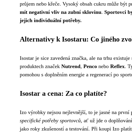
průjem nebo křeče. Vysoký obsah cukru může být pro
mít negativní vliv na zubní sklovinu
.
Sportovci b
jejich individuální potřeby.
Alternativy k Isostaru: Co jiného zvo
Isostar je sice zavedená značka, ale na trhu existuj
produktech značek
Nutrend
,
Penco
nebo
Reflex
. T
pomohou s doplněním energie a regenerací po sportov
Isostar a cena: Za co platíte?
Izo výrobky nejsou nejlevnější, to je jasné na první
specifické potřeby sportovců
, ať už jde o doplňová
jako roky zkušeností a testování. Při koupi Izo platít