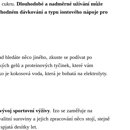
m cukru.
Dlouhodobé a nadměrné užívání může
 vhodném dávkování a typu iontového nápoje pro
ud hledáte něco jiného, zkuste se podívat po
ckých gelů a proteinových tyčinek, které vám
o je kokosová voda, která je bohatá na elektrolyty.
ývoj sportovní výživy
. Izo se zaměřuje na
litní suroviny a jejich zpracování něco stojí, stejně
spjatá desítky let.