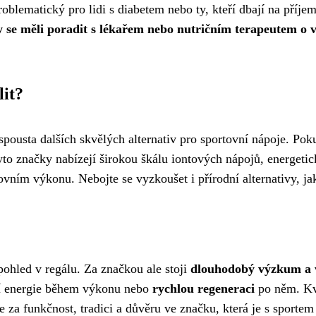
blematický pro lidi s diabetem nebo ty, kteří dbají na příje
y se měli poradit s lékařem nebo nutričním terapeutem o
lit?
e spousta dalších skvělých alternativ pro sportovní nápoje. Pok
yto značky nabízejí širokou škálu iontových nápojů, energeti
ním výkonu. Nebojte se vyzkoušet i přírodní alternativy, jak
 pohled v regálu. Za značkou ale stoji
dlouhodobý výzkum a v
ní energie během výkonu nebo
rychlou regeneraci
po něm. Kva
e za funkčnost, tradici a důvěru ve značku, která je s sportem 