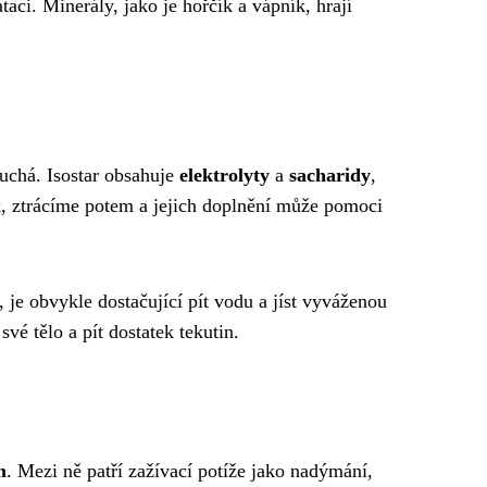
taci. Minerály, jako je hořčík a vápník, hrají
uchá. Isostar obsahuje
elektrolyty
a
sacharidy
,
ík, ztrácíme potem a jejich doplnění může pomoci
, je obvykle dostačující pít vodu a jíst vyváženou
své tělo a pít dostatek tekutin.
m
. Mezi ně patří zažívací potíže jako nadýmání,