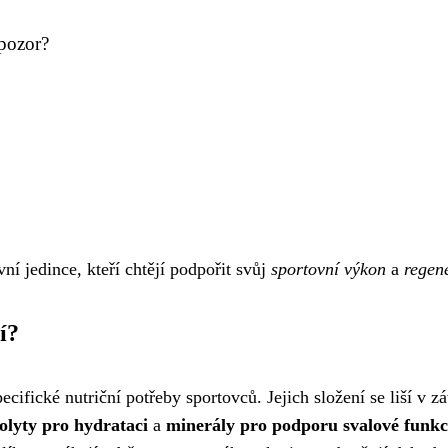
 pozor?
ní jedince, kteří chtějí podpořit svůj
sportovní výkon
a
regen
í?
ecifické nutriční potřeby sportovců. Jejich složení se liší v 
rolyty pro hydrataci
a
minerály pro podporu svalové funkc