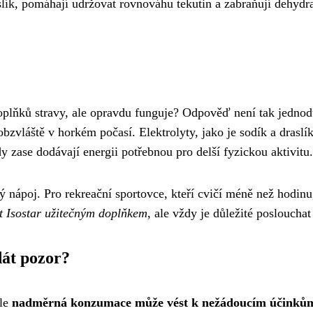
aslík, pomáhají udržovat rovnováhu tekutin a zabraňují dehydra
doplňků stravy, ale opravdu funguje? Odpověď není tak jednod
bzvláště v horkém počasí. Elektrolyty, jako je sodík a drasl
 zase dodávají energii potřebnou pro delší fyzickou aktivitu.
ný nápoj. Pro rekreační sportovce, kteří cvičí méně než hodinu
ýt Isostar užitečným doplňkem
, ale vždy je důležité poslouchat 
dát pozor?
ale
nadměrná konzumace může vést k nežádoucím účinků