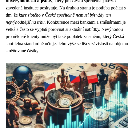
důvěryhodnosti a jistoty
, který jim Česká spořitelna jakožto
zavedená instituce poskytuje. Na druhou stranu je potřeba počítat s
tím, že
kurz zlotého v České spořitelně nemusí být vždy ten
nejvýhodnější na trhu
. Konkurence mezi bankami a směnárnami je
velká a často se vyplatí porovnat si aktuální nabídky. Nevýhodou
pro některé klienty může být také poplatek za směnu, který Česká
spořitelna standardně účtuje. Jeho výše se liší v závislosti na objemu
směňované částky.