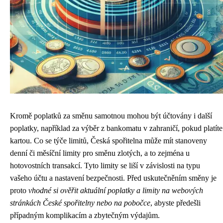
Kromě poplatků za směnu samotnou mohou být účtovány i další
poplatky, například za výběr z bankomatu v zahraničí, pokud platíte
kartou. Co se týče limitů, Česká spořitelna může mít stanoveny
denní či měsíční limity pro směnu zlotých, a to zejména u
hotovostních transakcí. Tyto limity se liší v závislosti na typu
vašeho účtu a nastavení bezpečnosti. Před uskutečněním směny je
proto
vhodné si ověřit aktuální poplatky a limity na webových
stránkách České spořitelny nebo na pobočce
, abyste předešli
případným komplikacím a zbytečným výdajům.