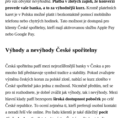
pro vás obvykle nevýhodná.
Platba v zlotých zajistí, že konverzi
provede vaše banka, a to za výhodnější kurz.
Kromě platebních
karet je v Polsku možné platit i bezkontaktně pomocí mobilního
telefonu nebo chytrých hodinek. Tato možnost je dostupná pro
klienty České spořitelny, kteří mají aktivovanou službu Apple Pay
nebo Google Pay.
Výhody a nevýhody České spořitelny
Česká spořitelna patří mezi nejrozšířenější banky v Česku a pro
mnoho lidí představuje symbol tradice a stability. Pokud zvažujete
výměnu českých korun za polské zloté, nabízí se kurz zlotého v
České spořitelně jako jedna z možností. Nicméně předtím, než se
pro ni rozhodnete, je dobré zvážit jak výhody, tak i nevýhody. Mezi
hlavní klady patří bezesporu
široká dostupnost poboček
po celé
České republice. To ocení zejména ti, kteří preferují osobní kontakt
a neradi řeší vše online. Pro řadu klientů je také důležitý
pocit