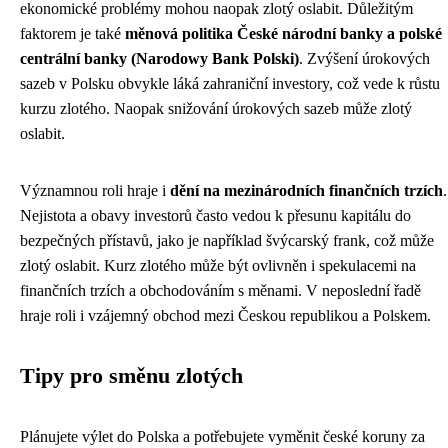
ekonomické problémy mohou naopak zlotý oslabit. Důležitým
faktorem je také
měnová politika České národní banky a polské
centrální banky (Narodowy Bank Polski)
. Zvýšení úrokových
sazeb v Polsku obvykle láká zahraniční investory, což vede k růstu
kurzu zlotého. Naopak snižování úrokových sazeb může zlotý
oslabit.
Významnou roli hraje i
dění na mezinárodních finančních trzích
.
Nejistota a obavy investorů často vedou k přesunu kapitálu do
bezpečných přístavů, jako je například švýcarský frank, což může
zlotý oslabit. Kurz zlotého může být ovlivněn i spekulacemi na
finančních trzích a obchodováním s měnami. V neposlední řadě
hraje roli i vzájemný obchod mezi Českou republikou a Polskem.
Tipy pro směnu zlotých
Plánujete výlet do Polska a potřebujete vyměnit české koruny za