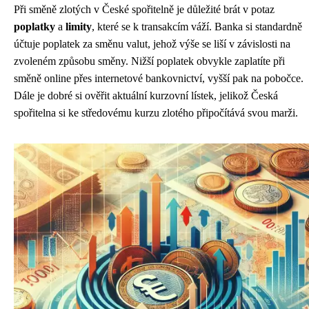
Při směně zlotých v České spořitelně je důležité brát v potaz
poplatky
a
limity
, které se k transakcím váží. Banka si standardně
účtuje poplatek za směnu valut, jehož výše se liší v závislosti na
zvoleném způsobu směny. Nižší poplatek obvykle zaplatíte při
směně online přes internetové bankovnictví, vyšší pak na pobočce.
Dále je dobré si ověřit aktuální kurzovní lístek, jelikož Česká
spořitelna si ke středovému kurzu zlotého připočítává svou marži.