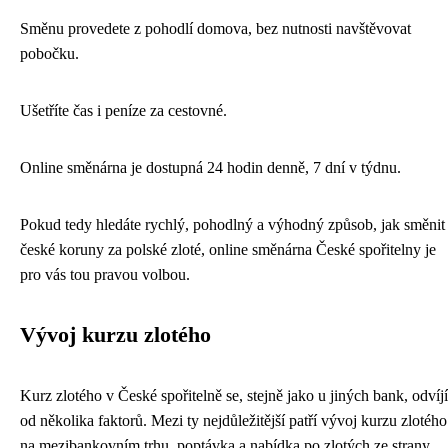
Směnu provedete z pohodlí domova, bez nutnosti navštěvovat
pobočku.
Ušetříte čas i peníze za cestovné.
Online směnárna je dostupná 24 hodin denně, 7 dní v týdnu.
Pokud tedy hledáte rychlý, pohodlný a výhodný způsob, jak směnit
české koruny za polské zloté, online směnárna České spořitelny je
pro vás tou pravou volbou.
Vývoj kurzu zlotého
Kurz zlotého v České spořitelně se, stejně jako u jiných bank, odvíjí
od několika faktorů. Mezi ty nejdůležitější patří vývoj kurzu zlotého
na mezibankovním trhu, poptávka a nabídka po zlotých ze strany