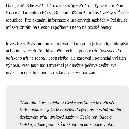
Dále je důležité zvážit i
úrokové sazby v Polsku
. Ty se v průběhu
času mění a mohou být vyšší nebo nižší než úrokové sazby v České
republice. Pro aktuální informace o úrokových sazbách v Polsku se
můžete obrátit na Českou spořitelnu nebo na polské banky.
Investice v PLN mohou zahrnovat nákup polských akcií, dluhopisů
nebo investice do fondů zaměřených na polský trh.
Investice do
polského trhu s sebou nesou riziko
, ale zároveň i potenciál vyšších
výnosů. Před jakoukoli investicí je důležité pečlivě zvážit svá
investiční cíle, toleranci k riziku a časový horizont.
Aktuální kurz zlotého v České spořitelně je ovlivněn
řadou faktorů, jako je například vývoj na mezinárodním
devizovém trhu, úrokové sazby v České republice a
Polsku, a také politická a ekonomická situace v obou