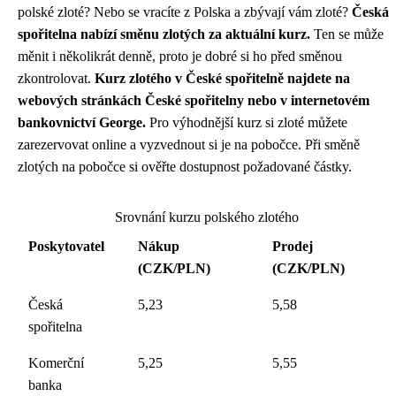
polské zloté? Nebo se vracíte z Polska a zbývají vám zloté?
Česká
spořitelna nabízí směnu zlotých za aktuální kurz.
Ten se může
měnit i několikrát denně, proto je dobré si ho před směnou
zkontrolovat.
Kurz zlotého v České spořitelně najdete na
webových stránkách České spořitelny nebo v internetovém
bankovnictví George.
Pro výhodnější kurz si zloté můžete
zarezervovat online a vyzvednout si je na pobočce. Při směně
zlotých na pobočce si ověřte dostupnost požadované částky.
Srovnání kurzu polského zlotého
Poskytovatel
Nákup
Prodej
(CZK/PLN)
(CZK/PLN)
Česká
5,23
5,58
spořitelna
Komerční
5,25
5,55
banka