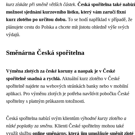
kurz získáte při směně větších částek
.
Česká spořitelna také nabízí
možnost sjednání kurzovního lístku, který vám zaručí fixní
kurz zlotého po určitou dobu.
To se hodí například v případě, že
plánujete cestu do Polska a chcete mít jistotu ohledně výše svých
výdajů.
Směnárna Česká spořitelna
Výměna zlotých za české koruny a naopak je v České
spořitelně snadná a rychlá.
Aktuální kurz zlotého v České
spořitelně najdete na webových stránkách banky nebo v mobilní
aplikaci. Pro výměnu zlotých je potřeba navštívit pobočku České
spořitelny s platným průkazem totožnosti.
Česká spořitelna nabízí svým klientům
výhodné kurzy zlotého a
nízké poplatky za směnu
. Klienti České spořitelny mohou také
využít službu
online směnárny, která jim umožňuje směnit zloté