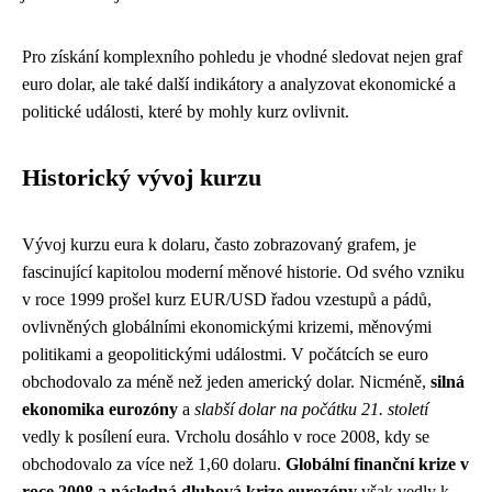
Pro získání komplexního pohledu je vhodné sledovat nejen graf
euro dolar, ale také další indikátory a analyzovat ekonomické a
politické události, které by mohly kurz ovlivnit.
Historický vývoj kurzu
Vývoj kurzu eura k dolaru, často zobrazovaný grafem, je
fascinující kapitolou moderní měnové historie. Od svého vzniku
v roce 1999 prošel kurz EUR/USD řadou vzestupů a pádů,
ovlivněných globálními ekonomickými krizemi, měnovými
politikami a geopolitickými událostmi. V počátcích se euro
obchodovalo za méně než jeden americký dolar. Nicméně,
silná
ekonomika eurozóny
a
slabší dolar na počátku 21. století
vedly k posílení eura. Vrcholu dosáhlo v roce 2008, kdy se
obchodovalo za více než 1,60 dolaru.
Globální finanční krize v
roce 2008 a následná dluhová krize eurozóny
však vedly k