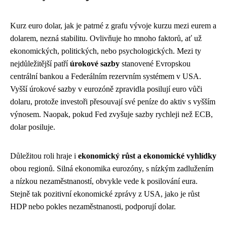
Kurz euro dolar, jak je patrné z grafu vývoje kurzu mezi eurem a
dolarem, nezná stabilitu. Ovlivňuje ho mnoho faktorů, ať už
ekonomických, politických, nebo psychologických. Mezi ty
nejdůležitější patří
úrokové sazby
stanovené Evropskou
centrální bankou a Federálním rezervním systémem v USA.
Vyšší úrokové sazby v eurozóně zpravidla posilují euro vůči
dolaru, protože investoři přesouvají své peníze do aktiv s vyšším
výnosem. Naopak, pokud Fed zvyšuje sazby rychleji než ECB,
dolar posiluje.
Důležitou roli hraje i
ekonomický růst a ekonomické vyhlídky
obou regionů. Silná ekonomika eurozóny, s nízkým zadlužením
a nízkou nezaměstnaností, obvykle vede k posilování eura.
Stejně tak pozitivní ekonomické zprávy z USA, jako je růst
HDP nebo pokles nezaměstnanosti, podporují dolar.