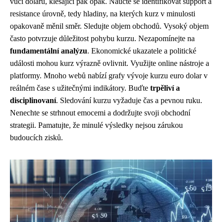
vůči dolaru, klesající pak opak. Naučte se identifikovat support a
resistance úrovně, tedy hladiny, na kterých kurz v minulosti
opakovaně měnil směr. Sledujte objem obchodů. Vysoký objem
často potvrzuje důležitost pohybu kurzu. Nezapomínejte na
fundamentální analýzu
. Ekonomické ukazatele a politické
události mohou kurz výrazně ovlivnit. Využijte online nástroje a
platformy. Mnoho webů nabízí grafy vývoje kurzu euro dolar v
reálném čase s užitečnými indikátory. Buďte
trpěliví a
disciplinovaní
. Sledování kurzu vyžaduje čas a pevnou ruku.
Nenechte se strhnout emocemi a dodržujte svoji obchodní
strategii. Pamatujte, že minulé výsledky nejsou zárukou
budoucích zisků.