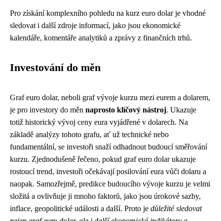
Pro získání komplexního pohledu na kurz euro dolar je vhodné
sledovat i další zdroje informací, jako jsou ekonomické
kalendáře, komentáře analytiků a zprávy z finančních trhů.
Investování do měn
Graf euro dolar, neboli graf vývoje kurzu mezi eurem a dolarem,
je pro investory do měn
naprosto klíčový nástroj
. Ukazuje
totiž historický vývoj ceny eura vyjádřené v dolarech. Na
základě analýzy tohoto grafu, ať už technické nebo
fundamentální, se investoři snaží odhadnout budoucí směřování
kurzu. Zjednodušeně řečeno, pokud graf euro dolar ukazuje
rostoucí trend, investoři očekávají posilování eura vůči dolaru a
naopak. Samozřejmě, predikce budoucího vývoje kurzu je velmi
složitá a ovlivňuje ji mnoho faktorů, jako jsou úrokové sazby,
inflace, geopolitické události a další. Proto je
důležité sledovat
nejen graf euro dolar, ale i další ekonomické indikátory a