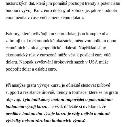
historických dat, která jim pomáhá pochopit trendy a potenciální
budoucí vývoj. Kurz euro dolar graf zobrazuje, jak se hodnota
eura měnila v čase vůči americkému dolaru.
Faktory, které ovlivňují kurz euro dolar, jsou komplexní a
zahrnují makroekonomické ukazatele, měnovou politiku obou
centrálních bank a geopolitické události. Například silný
ekonomický růst v eurozóně může vést k posílení eura vůči
dolaru. Naopak zvyšování úrokových sazeb v USA může
podpořit dolar a oslabit euro.
Při analýze grafu vývoje kurzu je důležité sledovat klíčové
support a resistance úrovně, trendy a formace, které se na grafu
objevují.
Tyto indikátory mohou napovědět o potenciálním
budoucím vývoji kurzu
. Je však důležité si uvědomit, že
predikce budoucího vývoje kurzu je vždy nejistá a minulé
výsledky nejsou zárukou budoucích výnosů
.