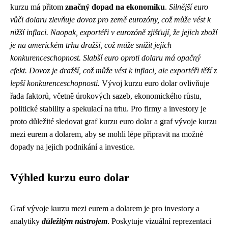
kurzu má přitom
značný dopad na ekonomiku
.
Silnější euro
vůči dolaru zlevňuje dovoz pro země eurozóny, což může vést k
nižší inflaci. Naopak, exportéři v eurozóně zjišťují, že jejich zboží
je na americkém trhu dražší, což může snížit jejich
konkurenceschopnost.
Slabší euro oproti dolaru má opačný
efekt. Dovoz je dražší, což může vést k inflaci, ale exportéři těží z
lepší konkurenceschopnosti.
Vývoj kurzu euro dolar ovlivňuje
řada faktorů, včetně úrokových sazeb, ekonomického růstu,
politické stability a spekulací na trhu. Pro firmy a investory je
proto důležité sledovat graf kurzu euro dolar a graf vývoje kurzu
mezi eurem a dolarem, aby se mohli lépe připravit na možné
dopady na jejich podnikání a investice.
Výhled kurzu euro dolar
Graf vývoje kurzu mezi eurem a dolarem je pro investory a
analytiky
důležitým nástrojem
. Poskytuje vizuální reprezentaci