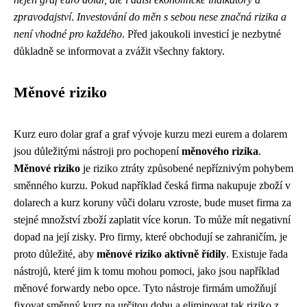
zpravodajství
.
Investování do měn s sebou nese značná rizika a
není vhodné pro každého
. Před jakoukoli investicí je nezbytné
důkladně se informovat a zvážit všechny faktory.
Měnové riziko
Kurz euro dolar graf a graf vývoje kurzu mezi eurem a dolarem
jsou důležitými nástroji pro pochopení
měnového rizika
.
Měnové riziko
je riziko ztráty způsobené nepříznivým pohybem
směnného kurzu. Pokud například česká firma nakupuje zboží v
dolarech a kurz koruny vůči dolaru vzroste, bude muset firma za
stejné množství zboží zaplatit více korun. To může mít negativní
dopad na její zisky. Pro firmy, které obchodují se zahraničím, je
proto důležité, aby
měnové riziko aktivně řídily
. Existuje řada
nástrojů, které jim k tomu mohou pomoci, jako jsou například
měnové forwardy nebo opce. Tyto nástroje firmám umožňují
fixovat směnný kurz na určitou dobu a eliminovat tak riziko z