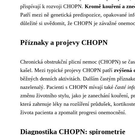
přispívají k rozvoji CHOPN.
Kromě kouření a zneč
Patří mezi ně genetická predispozice, opakované inf
důležité si uvědomit, že CHOPN je závažné onemocněn
Příznaky a projevy CHOPN
Chronická obstrukční plicní nemoc (CHOPN) se často
kašel. Mezi typické projevy CHOPN patří
zvýšená 
běžných denních aktivitách. Dalším častým přízna
nazelenalý. Pacienti s CHOPN mívají také
časté inf
změnu životního stylu, jako je zanechání kouření, p
která zahrnuje léky na rozšíření průdušek, kortikost
života pacienta a zpomalit progresi onemocnění.
Diagnostika CHOPN: spirometrie