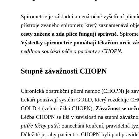
Spirometrie je základní a nenáročné vyšetření plic
přístroje zvaného spirometr, který zaznamenává obje
cesty zúžené a zda plíce fungují správně.
Spiromet
Výsledky spirometrie pomáhají lékařům určit zá
nedílnou součástí péče o pacienty s CHOPN.
Stupně závažnosti CHOPN
Chronická obstrukční plicní nemoc (CHOPN) je záva
Lékaři používají systém GOLD, který rozděluje
GOLD 4 (velmi těžká CHOPN).
Závažnost se urču
Léčba CHOPN se liší v závislosti na stupni závažno
pilíře léčby patří:
zanechání kouření, pravidelná fyzic
Důležité je, aby pacienti s CHOPN byli pod pravide