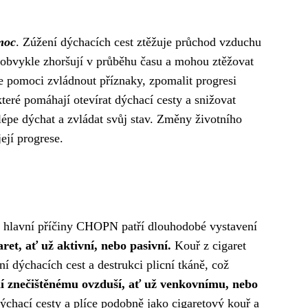
moc
. Zúžení dýchacích cest ztěžuje průchod vzduchu
se obvykle zhoršují v průběhu času a mohou ztěžovat
e pomoci zvládnout příznaky, zpomalit progresi
které pomáhají otevírat dýchací cesty a snižovat
 lépe dýchat a zvládat svůj stav. Změny životního
ejí progrese.
i hlavní příčiny CHOPN patří dlouhodobé vystavení
et, ať už aktivní, nebo pasivní.
Kouř z cigaret
ní dýchacích cest a destrukci plicní tkáně, což
 znečištěnému ovzduší, ať už venkovnímu, nebo
ýchací cesty a plíce podobně jako cigaretový kouř a