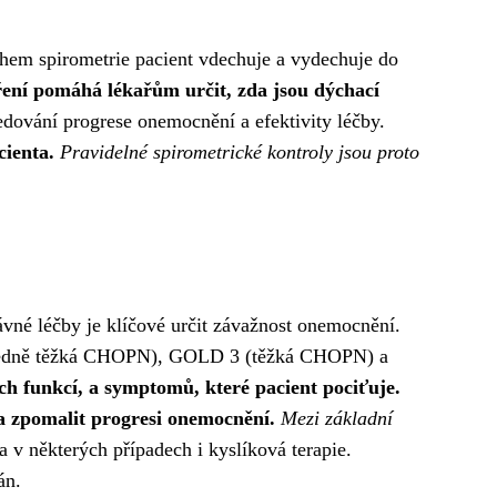
Během spirometrie pacient vdechuje a vydechuje do
ření pomáhá lékařům určit, zda jsou dýchací
edování progrese onemocnění a efektivity léčby.
cienta.
Pravidelné spirometrické kontroly jsou proto
vné léčby je klíčové určit závažnost onemocnění.
tředně těžká CHOPN), GOLD 3 (těžká CHOPN) a
ích funkcí, a symptomů, které pacient pociťuje.
a a zpomalit progresi onemocnění.
Mezi základní
 a v některých případech i kyslíková terapie.
án.