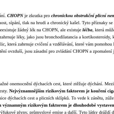
ání.
CHOPN
je zkratka pro
chronickou obstrukční plicní ne
nost, sípání, tlak na hrudi a chronický kašel. Tyto příznaky 
Neexistuje žádný lék na CHOPN, ale existuje
léčba
, která můž
ahrnuje léky, jako jsou bronchodilatancia a kortikosteroidy, 
 plic, která zahrnuje cvičení a vzdělávání, které vám pomohou
štění ovzduší, jsou zásadní pro zvládání CHOPN a zpomalení j
žné onemocnění dýchacích cest, které ztěžuje dýchání. Mez
esty.
Nejvýznamnějším rizikovým faktorem je kouření cigar
nice dýchacích cest a plicních sklípků. To vede k zánětu, zúže
m významným rizikovým faktorem je dlouhodobé vystavení
ýfukové plyny, průmyslové emise a další. Tyto látky dráždí d