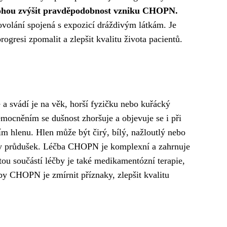
é mohou zvýšit pravděpodobnost vzniku CHOPN.
povolání spojená s expozicí dráždivým látkám. Je
gresi zpomalit a zlepšit kvalitu života pacientů.
a svádí je na věk, horší fyzičku nebo kuřácký
emocněním se dušnost zhoršuje a objevuje se i při
m hlenu. Hlen může být čirý, bílý, nažloutlý nebo
ěty průdušek. Léčba CHOPN je komplexní a zahrnuje
tou součástí léčby je také medikamentózní terapie,
čby CHOPN je zmírnit příznaky, zlepšit kvalitu