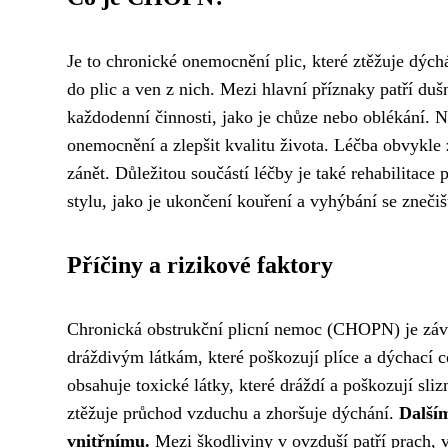
Je to chronické onemocnění plic, které ztěžuje dých
do plic a ven z nich. Mezi hlavní příznaky patří duš
každodenní činnosti, jako je chůze nebo oblékání. 
onemocnění a zlepšit kvalitu života. Léčba obvykle z
zánět. Důležitou součástí léčby je také rehabilitace
stylu, jako je ukončení kouření a vyhýbání se zneči
Příčiny a rizikové faktory
Chronická obstrukční plicní nemoc (CHOPN) je záva
dráždivým látkám, které poškozují plíce a dýchací c
obsahuje toxické látky, které dráždí a poškozují sliz
ztěžuje průchod vzduchu a zhoršuje dýchání.
Další
vnitřnímu.
Mezi škodliviny v ovzduší patří prach, v