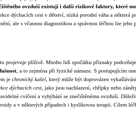
ištěného ovzduší existují i další rizikové faktory, kter
ekce dýchacích cest v dětství, nízká porodní váha a některá 
í, ale s včasnou diagnostikou a správnou léčbou lze jeho pro
 projevuje plíživě. Mnoho lidí zpočátku příznaky podceňuje 
dušnost
, a to zejména při fyzické námaze. S postupujícím on
kem je
chronický kašel
, který může být doprovázen vykašlávání
ekce dýchacích cest
, jako jsou nachlazení, chřipky nebo zán
ravidelné cvičení a vyhýbání se znečištěnému ovzduší. Důleži
eroidy a v některých případech i kyslíkovou terapii. Cílem lé