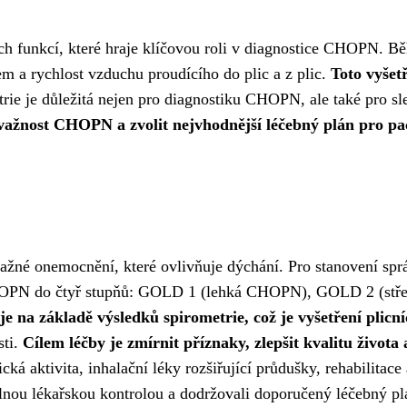
ních funkcí, které hraje klíčovou roli v diagnostice CHOPN. 
m a rychlost vzduchu proudícího do plic a z plic.
Toto vyšet
rie je důležitá nejen pro diagnostiku CHOPN, ale také pro sl
važnost CHOPN a zvolit nejvhodnější léčebný plán pro pa
žné onemocnění, které ovlivňuje dýchání. Pro stanovení sprá
 CHOPN do čtyř stupňů: GOLD 1 (lehká CHOPN), GOLD 2 (s
je na základě výsledků spirometrie, což je vyšetření plicn
sti.
Cílem léčby je zmírnit příznaky, zlepšit kvalitu život
ká aktivita, inhalační léky rozšiřující průdušky, rehabilitace
lnou lékařskou kontrolou a dodržovali doporučený léčebný pl