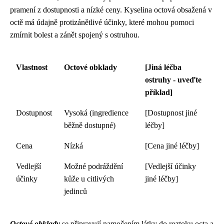
pramení z dostupnosti a nízké ceny. Kyselina octová obsažená v
octě má údajně protizánětlivé účinky, které mohou pomoci
zmírnit bolest a zánět spojený s ostruhou.
Vlastnost
Octové obklady
[Jiná léčba
ostruhy - uveďte
příklad]
Dostupnost
Vysoká (ingredience
[Dostupnost jiné
běžně dostupné)
léčby]
Cena
Nízká
[Cena jiné léčby]
Vedlejší
Možné podráždění
[Vedlejší účinky
účinky
kůže u citlivých
jiné léčby]
jedinců
Octové obklady
se připravují namočením látky do roztoku octa a