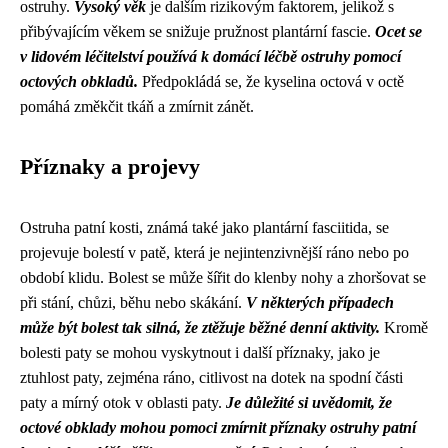
ostruhy.
Vysoký věk
je dalším rizikovým faktorem, jelikož s
přibývajícím věkem se snižuje pružnost plantární fascie.
Ocet se
v lidovém léčitelství používá k domácí léčbě ostruhy pomocí
octových obkladů.
Předpokládá se, že kyselina octová v octě
pomáhá změkčit tkáň a zmírnit zánět.
Příznaky a projevy
Ostruha patní kosti, známá také jako plantární fasciitida, se
projevuje bolestí v patě, která je nejintenzivnější ráno nebo po
období klidu. Bolest se může šířit do klenby nohy a zhoršovat se
při stání, chůzi, běhu nebo skákání.
V některých případech
může být bolest tak silná, že ztěžuje běžné denní aktivity.
Kromě
bolesti paty se mohou vyskytnout i další příznaky, jako je
ztuhlost paty, zejména ráno, citlivost na dotek na spodní části
paty a mírný otok v oblasti paty.
Je důležité si uvědomit, že
octové obklady mohou pomoci zmírnit příznaky ostruhy patní