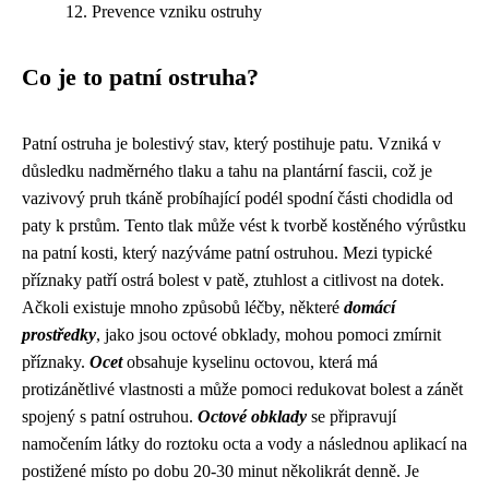
Prevence vzniku ostruhy
Co je to patní ostruha?
Patní ostruha je bolestivý stav, který postihuje patu. Vzniká v
důsledku nadměrného tlaku a tahu na plantární fascii, což je
vazivový pruh tkáně probíhající podél spodní části chodidla od
paty k prstům. Tento tlak může vést k tvorbě kostěného výrůstku
na patní kosti, který nazýváme patní ostruhou. Mezi typické
příznaky patří ostrá bolest v patě, ztuhlost a citlivost na dotek.
Ačkoli existuje mnoho způsobů léčby, některé
domácí
prostředky
, jako jsou octové obklady, mohou pomoci zmírnit
příznaky.
Ocet
obsahuje kyselinu octovou, která má
protizánětlivé vlastnosti a může pomoci redukovat bolest a zánět
spojený s patní ostruhou.
Octové obklady
se připravují
namočením látky do roztoku octa a vody a následnou aplikací na
postižené místo po dobu 20-30 minut několikrát denně. Je