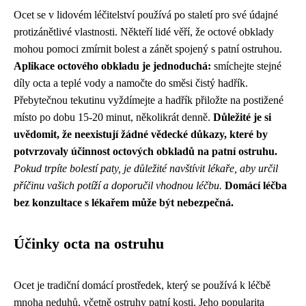
Ocet se v lidovém léčitelství používá po staletí pro své údajné
protizánětlivé vlastnosti. Někteří lidé věří, že octové obklady
mohou pomoci zmírnit bolest a zánět spojený s patní ostruhou.
Aplikace octového obkladu je jednoduchá:
smíchejte stejné
díly octa a teplé vody a namočte do směsi čistý hadřík.
Přebytečnou tekutinu vyždímejte a hadřík přiložte na postižené
místo po dobu 15-20 minut, několikrát denně.
Důležité je si
uvědomit, že neexistují žádné vědecké důkazy, které by
potvrzovaly účinnost octových obkladů na patní ostruhu.
Pokud trpíte bolestí paty, je důležité navštívit lékaře, aby určil
příčinu vašich potíží a doporučil vhodnou léčbu.
Domácí léčba
bez konzultace s lékařem může být nebezpečná.
Účinky octa na ostruhu
Ocet je tradiční domácí prostředek, který se používá k léčbě
mnoha neduhů, včetně ostruhy patní kosti. Jeho popularita