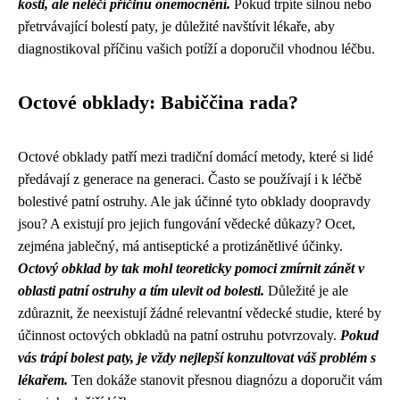
kosti, ale neléčí příčinu onemocnění.
Pokud trpíte silnou nebo
přetrvávající bolestí paty, je důležité navštívit lékaře, aby
diagnostikoval příčinu vašich potíží a doporučil vhodnou léčbu.
Octové obklady: Babiččina rada?
Octové obklady patří mezi tradiční domácí metody, které si lidé
předávají z generace na generaci. Často se používají i k léčbě
bolestivé patní ostruhy. Ale jak účinné tyto obklady doopravdy
jsou? A existují pro jejich fungování vědecké důkazy? Ocet,
zejména jablečný, má antiseptické a protizánětlivé účinky.
Octový obklad by tak mohl teoreticky pomoci zmírnit zánět v
oblasti patní ostruhy a tím ulevit od bolesti.
Důležité je ale
zdůraznit, že neexistují žádné relevantní vědecké studie, které by
účinnost octových obkladů na patní ostruhu potvrzovaly.
Pokud
vás trápí bolest paty, je vždy nejlepší konzultovat váš problém s
lékařem.
Ten dokáže stanovit přesnou diagnózu a doporučit vám