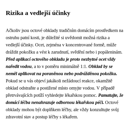
Rizika a vedlejší účinky
Ačkoliv jsou octové obklady tradičním domácím prostředkem na
ostruhu patní kosti, je důležité si uvědomit možná rizika a
vedlejší účinky. Ocet, zejména v koncentrované formě, může
dráždit pokožku a vést k zarudnutí, svědění nebo i popáleninám.
Před aplikací octového obkladu je proto nezbytné ocet vždy
naředit vodou
, a to v poměru minimálně 1:1.
Obklad by se
neměl aplikovat na poraněnou nebo podrážděnou pokožku.
Pokud se u vás objeví jakákoli nežádoucí reakce, okamžitě
obklad odstraňte a postižené místo omyjte vodou. V případě
přetrvávajících potíží vyhledejte lékařskou pomoc.
Pamatujte, že
domácí léčba nenahrazuje odbornou lékařskou péči.
Octové
obklady mohou být doplňkem léčby, ale vždy konzultujte svůj
zdravotní stav a postup léčby s lékařem.