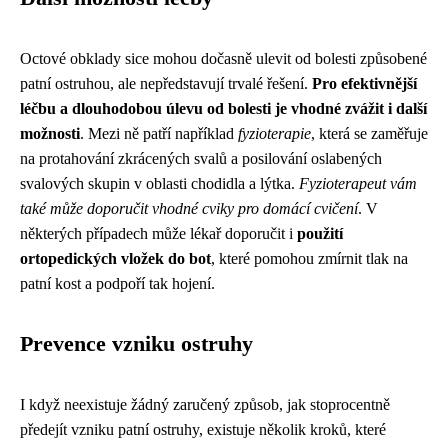
Octové obklady sice mohou dočasně ulevit od bolesti způsobené
patní ostruhou, ale nepředstavují trvalé řešení.
Pro efektivnější
léčbu a dlouhodobou úlevu od bolesti je vhodné zvážit i další
možnosti
. Mezi ně patří například
fyzioterapie
, která se zaměřuje
na protahování zkrácených svalů a posilování oslabených
svalových skupin v oblasti chodidla a lýtka.
Fyzioterapeut vám
také může doporučit vhodné cviky pro domácí cvičení
. V
některých případech může lékař doporučit i
použití
ortopedických vložek do bot
, které pomohou zmírnit tlak na
patní kost a podpoří tak hojení.
Prevence vzniku ostruhy
I když neexistuje žádný zaručený způsob, jak stoprocentně
předejít vzniku patní ostruhy, existuje několik kroků, které