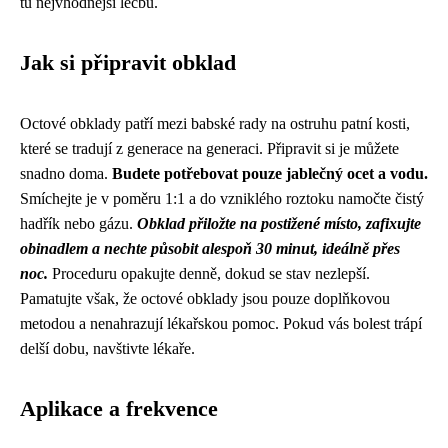
tu nejvhodnější léčbu.
Jak si připravit obklad
Octové obklady patří mezi babské rady na ostruhu patní kosti,
které se tradují z generace na generaci. Připravit si je můžete
snadno doma.
Budete potřebovat pouze jablečný ocet a vodu.
Smíchejte je v poměru 1:1 a do vzniklého roztoku namočte čistý
hadřík nebo gázu.
Obklad přiložte na postižené místo, zafixujte
obinadlem a nechte působit alespoň 30 minut, ideálně přes
noc.
Proceduru opakujte denně, dokud se stav nezlepší.
Pamatujte však, že octové obklady jsou pouze doplňkovou
metodou a nenahrazují lékařskou pomoc. Pokud vás bolest trápí
delší dobu, navštivte lékaře.
Aplikace a frekvence