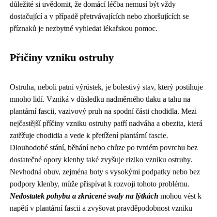
důležité si uvědomit, že domácí léčba nemusí být vždy
dostačující a v případě přetrvávajících nebo zhoršujících se
příznaků je nezbytné vyhledat lékařskou pomoc.
Příčiny vzniku ostruhy
Ostruha, neboli patní výrůstek, je bolestivý stav, který postihuje
mnoho lidí. Vzniká v důsledku nadměrného tlaku a tahu na
plantární fascii, vazivový pruh na spodní části chodidla. Mezi
nejčastější příčiny vzniku ostruhy patří nadváha a obezita, která
zatěžuje chodidla a vede k přetížení plantární fascie.
Dlouhodobé stání, běhání nebo chůze po tvrdém povrchu bez
dostatečné opory klenby také zvyšuje riziko vzniku ostruhy.
Nevhodná obuv, zejména boty s vysokými podpatky nebo bez
podpory klenby, může přispívat k rozvoji tohoto problému.
Nedostatek pohybu a zkrácené svaly na lýtkách
mohou vést k
napětí v plantární fascii a zvyšovat pravděpodobnost vzniku