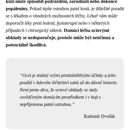
kůži může způsobit podráždění, zarudnutí nebo dokonce
popáleniny.
Pokud trpíte ostruhou patní kosti, je důležité poradit
se s lékařem o vhodných možnostech léčby.
Lékař vám může
doporučit léky proti bolesti, fyzioterapii nebo v některých
případech i chirurgický zákrok.
Domácí léčba octovými
obklady se nedoporučuje, protože může být neúčinná a
potenciálně škodlivá.
Ocet je známý svými protizánětlivými účinky a jeho
použití v lidovém léčitelství sahá až do dávné historie.
Není proto divu, že octové obklady se staly
osvědčeným domácím prostředkem i v boji s
nepříjemnou patní ostruhou.
Radomír Dvořák