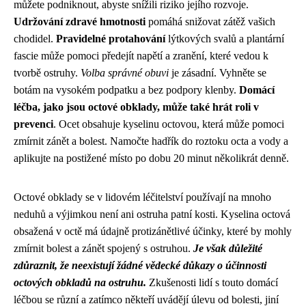
můžete podniknout, abyste snížili riziko jejího rozvoje.
Udržování zdravé hmotnosti
pomáhá snižovat zátěž vašich
chodidel.
Pravidelné protahování
lýtkových svalů a plantární
fascie může pomoci předejít napětí a zranění, které vedou k
tvorbě ostruhy.
Volba správné obuvi
je zásadní. Vyhněte se
botám na vysokém podpatku a bez podpory klenby.
Domácí
léčba, jako jsou octové obklady, může také hrát roli v
prevenci
. Ocet obsahuje kyselinu octovou, která může pomoci
zmírnit zánět a bolest. Namočte hadřík do roztoku octa a vody a
aplikujte na postižené místo po dobu 20 minut několikrát denně.
Octové obklady se v lidovém léčitelství používají na mnoho
neduhů a výjimkou není ani ostruha patní kosti. Kyselina octová
obsažená v octě má údajně protizánětlivé účinky, které by mohly
zmírnit bolest a zánět spojený s ostruhou.
Je však důležité
zdůraznit, že neexistují žádné vědecké důkazy o účinnosti
octových obkladů na ostruhu.
Zkušenosti lidí s touto domácí
léčbou se různí a zatímco někteří uvádějí úlevu od bolesti, jiní