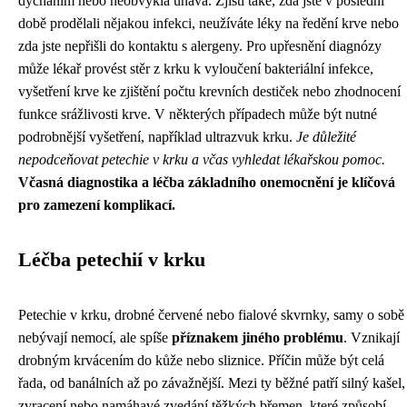
dýcháním nebo neobvyklá únava. Zjistí také, zda jste v poslední
době prodělali nějakou infekci, neužíváte léky na ředění krve nebo
zda jste nepřišli do kontaktu s alergeny. Pro upřesnění diagnózy
může lékař provést stěr z krku k vyloučení bakteriální infekce,
vyšetření krve ke zjištění počtu krevních destiček nebo zhodnocení
funkce srážlivosti krve. V některých případech může být nutné
podrobnější vyšetření, například ultrazvuk krku.
Je důležité
nepodceňovat petechie v krku a včas vyhledat lékařskou pomoc.
Včasná diagnostika a léčba základního onemocnění je klíčová
pro zamezení komplikací.
Léčba petechií v krku
Petechie v krku, drobné červené nebo fialové skvrnky, samy o sobě
nebývají nemocí, ale spíše
příznakem jiného problému
. Vznikají
drobným krvácením do kůže nebo sliznice. Příčin může být celá
řada, od banálních až po závažnější. Mezi ty běžné patří silný kašel,
zvracení nebo namáhavé zvedání těžkých břemen, které způsobí