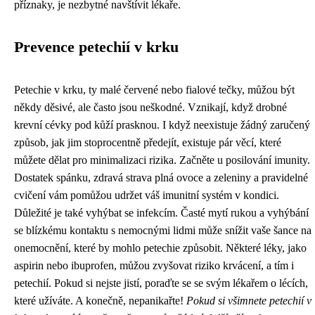
příznaky, je nezbytné navštívit lékaře.
Prevence petechií v krku
Petechie v krku, ty malé červené nebo fialové tečky, můžou být
někdy děsivé, ale často jsou neškodné. Vznikají, když drobné
krevní cévky pod kůží prasknou. I když neexistuje žádný zaručený
způsob, jak jim stoprocentně předejít, existuje pár věcí, které
můžete dělat pro minimalizaci rizika. Začněte u posilování imunity.
Dostatek spánku, zdravá strava plná ovoce a zeleniny a pravidelné
cvičení vám pomůžou udržet váš imunitní systém v kondici.
Důležité je také vyhýbat se infekcím. Časté mytí rukou a vyhýbání
se blízkému kontaktu s nemocnými lidmi může snížit vaše šance na
onemocnění, které by mohlo petechie způsobit. Některé léky, jako
aspirin nebo ibuprofen, můžou zvyšovat riziko krvácení, a tím i
petechií. Pokud si nejste jistí, poraďte se se svým lékařem o lécích,
které užíváte. A konečně, nepanikařte!
Pokud si všimnete petechií v