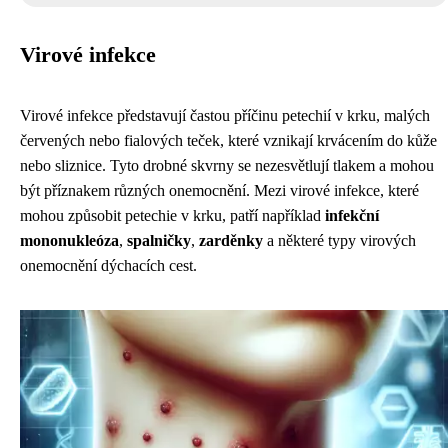
Virové infekce
Virové infekce představují častou příčinu petechií v krku, malých
červených nebo fialových teček, které vznikají krvácením do kůže
nebo sliznice. Tyto drobné skvrny se nezesvětlují tlakem a mohou
být příznakem různých onemocnění. Mezi virové infekce, které
mohou způsobit petechie v krku, patří například
infekční
mononukleóza
,
spalničky
,
zarděnky
a některé typy virových
onemocnění dýchacích cest.