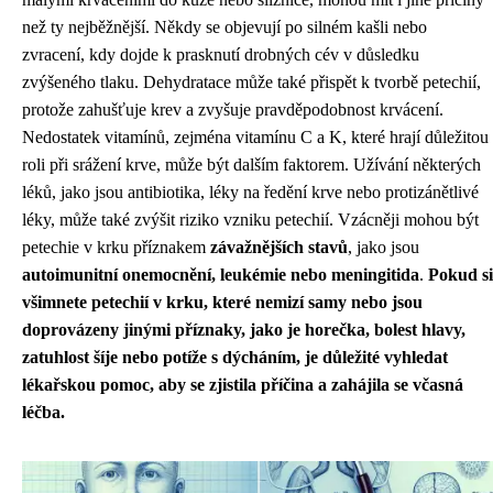
než ty nejběžnější. Někdy se objevují po silném kašli nebo
zvracení, kdy dojde k prasknutí drobných cév v důsledku
zvýšeného tlaku. Dehydratace může také přispět k tvorbě petechií,
protože zahušťuje krev a zvyšuje pravděpodobnost krvácení.
Nedostatek vitamínů, zejména vitamínu C a K, které hrají důležitou
roli při srážení krve, může být dalším faktorem. Užívání některých
léků, jako jsou antibiotika, léky na ředění krve nebo protizánětlivé
léky, může také zvýšit riziko vzniku petechií. Vzácněji mohou být
petechie v krku příznakem
závažnějších stavů
, jako jsou
autoimunitní onemocnění, leukémie nebo meningitida
.
Pokud si
všimnete petechií v krku, které nemizí samy nebo jsou
doprovázeny jinými příznaky, jako je horečka, bolest hlavy,
zatuhlost šíje nebo potíže s dýcháním, je důležité vyhledat
lékařskou pomoc, aby se zjistila příčina a zahájila se včasná
léčba.