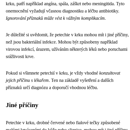
krku, patří například angína, spála, záškrt nebo meningitida. Tyto
onemocnění vyžadují včasnou diagnostiku a léčbu antibiotiky.
Ignorování příznaků může vést k vážným komplikacím.
Je důležité si uvědomit, že petechie v krku mohou mít i jiné příčiny,
než jsou bakteriální infekce. Mohou být způsobeny například
virovou infekcí, úrazem, užíváním některých léků nebo poruchami
srážlivosti krve.
Pokud si všimnete petechií v krku, je vždy vhodné
konzultovat
jejich příčinu s lékařem
. Ten na základě vyšetření a dalších
příznaků určí diagnózu a doporučí vhodnou léčbu.
Jiné příčiny
Petechie v krku, drobné červené nebo fialové tečky způsobené
malými krváceními do kůže nebo sliznice, mohou mít i jiné příčiny