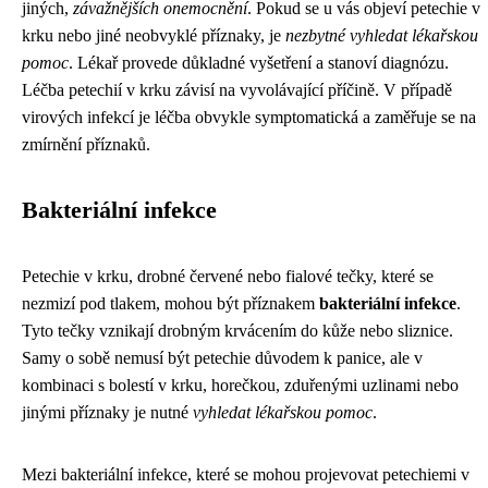
jiných,
závažnějších onemocnění
. Pokud se u vás objeví petechie v
krku nebo jiné neobvyklé příznaky, je
nezbytné vyhledat lékařskou
pomoc
. Lékař provede důkladné vyšetření a stanoví diagnózu.
Léčba petechií v krku závisí na vyvolávající příčině. V případě
virových infekcí je léčba obvykle symptomatická a zaměřuje se na
zmírnění příznaků.
Bakteriální infekce
Petechie v krku, drobné červené nebo fialové tečky, které se
nezmizí pod tlakem, mohou být příznakem
bakteriální infekce
.
Tyto tečky vznikají drobným krvácením do kůže nebo sliznice.
Samy o sobě nemusí být petechie důvodem k panice, ale v
kombinaci s bolestí v krku, horečkou, zduřenými uzlinami nebo
jinými příznaky je nutné
vyhledat lékařskou pomoc
.
Mezi bakteriální infekce, které se mohou projevovat petechiemi v