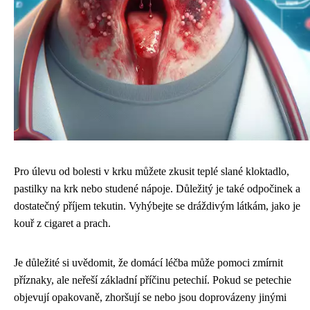
Pro úlevu od bolesti v krku můžete zkusit teplé slané kloktadlo,
pastilky na krk nebo studené nápoje. Důležitý je také odpočinek a
dostatečný příjem tekutin. Vyhýbejte se dráždivým látkám, jako je
kouř z cigaret a prach.
Je důležité si uvědomit, že domácí léčba může pomoci zmírnit
příznaky, ale neřeší základní příčinu petechií. Pokud se petechie
objevují opakovaně, zhoršují se nebo jsou doprovázeny jinými