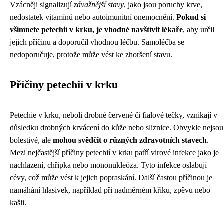
Vzácněji signalizují
závažnější stavy
, jako jsou poruchy krve,
nedostatek vitamínů nebo autoimunitní onemocnění.
Pokud si
všimnete petechií v krku, je vhodné navštívit lékaře
, aby určil
jejich příčinu a doporučil vhodnou léčbu. Samoléčba se
nedoporučuje, protože může vést ke zhoršení stavu.
Příčiny petechií v krku
Petechie v krku, neboli drobné červené či fialové tečky, vznikají v
důsledku drobných krvácení do kůže nebo sliznice. Obvykle nejsou
bolestivé, ale
mohou svědčit o různých zdravotních stavech
.
Mezi nejčastější příčiny petechií v krku patří virové infekce jako je
nachlazení, chřipka nebo mononukleóza. Tyto infekce oslabují
cévy, což může vést k jejich popraskání. Další častou příčinou je
namáhání hlasivek, například při nadměrném křiku, zpěvu nebo
kašli.