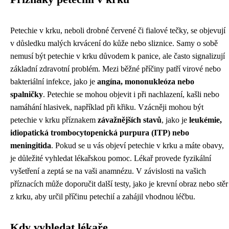
Petechie v krku, neboli drobné červené či fialové tečky, se objevují
v důsledku malých krvácení do kůže nebo sliznice. Samy o sobě
nemusí být petechie v krku důvodem k panice, ale často signalizují
základní zdravotní problém. Mezi běžné příčiny patří virové nebo
bakteriální infekce, jako je
angína, mononukleóza nebo
spalničky
. Petechie se mohou objevit i při nachlazení, kašli nebo
namáhání hlasivek, například při křiku. Vzácněji mohou být
petechie v krku příznakem
závažnějších stavů
, jako je
leukémie,
idiopatická trombocytopenická purpura (ITP) nebo
meningitida
. Pokud se u vás objeví petechie v krku a máte obavy,
je důležité vyhledat lékařskou pomoc. Lékař provede fyzikální
vyšetření a zeptá se na vaši anamnézu. V závislosti na vašich
příznacích může doporučit další testy, jako je krevní obraz nebo stěr
z krku, aby určil příčinu petechií a zahájil vhodnou léčbu.
Kdy vyhledat lékaře