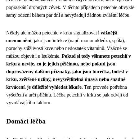
popraskání drobných cévek. V těchto případech petechie obvykle
samy odezní během pár dní a nevyžadují žádnou zvláštní léčbu.
Někdy ale můžou petechie v krku signalizovat i
vážnější
onemocnění
, jako jsou infekce (např. mononukleóza, spála),
poruchy srážlivosti krve nebo nedostatek vitamínů. Vzácně se
můžou objevit i u leukémie.
Pokud si tedy všimnete petechií v
krku a nevíte, co je jejich příčinou, nebo pokud jsou
doprovázeny dalšími příznaky, jako jsou horečka, bolest v
krku, zvětšené uzliny, nevysvětlitelná únava nebo snadné
krvácení, je důležité vyhledat lékaře
. Ten provede potřebná
vyšetření a určí příčinu. Léčba petechií v krku se pak odvíjí od
vyvolávajícího faktoru.
Domácí léčba