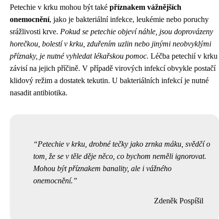
Petechie v krku mohou být také
příznakem vážnějších
onemocnění
, jako je bakteriální infekce, leukémie nebo poruchy
srážlivosti krve.
Pokud se petechie objeví náhle, jsou doprovázeny
horečkou, bolestí v krku, zduřením uzlin nebo jinými neobvyklými
příznaky, je nutné vyhledat lékařskou pomoc.
Léčba petechií v krku
závisí na jejich příčině. V případě virových infekcí obvykle postačí
klidový režim a dostatek tekutin. U bakteriálních infekcí je nutné
nasadit antibiotika.
Petechie v krku, drobné tečky jako zrnka máku, svědčí o
tom, že se v těle děje něco, co bychom neměli ignorovat.
Mohou být příznakem banality, ale i vážného
onemocnění.
Zdeněk Pospíšil