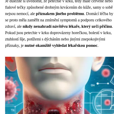
Je důležité si uvědomit, že petechie v krku, tedy malé červené nebo
fialové tečky způsobené drobným krvácením do kůže, samy o sobě
nejsou nemocí, ale
příznakem jiného problému
. Domácí léčba by
se proto měla zaměřit na zmírnění symptomů a podporu celkového
zdraví, ale
nikdy nenahradí návštěvu lékaře, který určí příčinu
.
Pokud jsou petechie v krku doprovázeny horečkou, bolestí v krku,
ztuhlostí šíje, potížemi s dýcháním nebo jinými znepokojivými
příznaky, je
nutné okamžitě vyhledat lékařskou pomoc
.