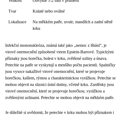
Velikost
Obvykle 1-2 mm v průměru
Tvar
Kulaté nebo oválné
Lokalizace
Na měkkém patře, uvule, mandlích a zadní stěně
krku
Infekční mononukleóza, známá také jako „nemoc z líbání“, je
virové onemocnění způsobené virem Epstein-Barrové. Typickými
příznaky jsou horečka, bolest v krku, zvětšené uzliny a únava.
Petechie na patře se vyskytují u menšího počtu pacientů. Spalničky
jsou vysoce nakažlivé virové onemocnění, které se projevuje
horečkou, kašlem, rýmou a charakteristickou vyrážkou. Petechie se
mohou objevit na sliznici ústní dutiny, včetně krku. Zarděnky jsou
virové onemocnění, které se projevuje horečkou, vyrážkou a
zvětšenými uzlinami. Petechie se mohou objevit na měkkém patře.
Je důležité si uvědomit, že petechie v krku mohou být příznakem i