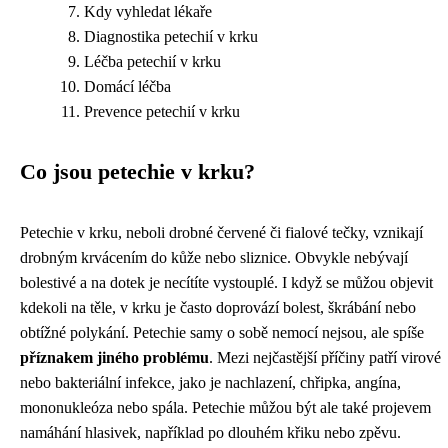
Kdy vyhledat lékaře
Diagnostika petechií v krku
Léčba petechií v krku
Domácí léčba
Prevence petechií v krku
Co jsou petechie v krku?
Petechie v krku, neboli drobné červené či fialové tečky, vznikají
drobným krvácením do kůže nebo sliznice. Obvykle nebývají
bolestivé a na dotek je necítíte vystouplé. I když se můžou objevit
kdekoli na těle, v krku je často doprovází bolest, škrábání nebo
obtížné polykání. Petechie samy o sobě nemocí nejsou, ale spíše
příznakem jiného problému
. Mezi nejčastější příčiny patří virové
nebo bakteriální infekce, jako je nachlazení, chřipka, angína,
mononukleóza nebo spála. Petechie můžou být ale také projevem
namáhání hlasivek, například po dlouhém křiku nebo zpěvu.