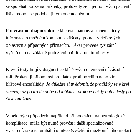
se spoléhat pouze na příznaky, protože ty se u jednotlivých pacientů
liší a mohou se podobat jiným onemocněním.
Pro
včasnou diagnostiku
je klíčová anamnéza pacienta, tedy
informace o možném kontaktu s klíšťaty, pobytu v rizikových
oblastech a případných příznacích. Lékař provede fyzikální
vyšetření a na základě podezření nařídí laboratorní testy.
Krevní testy hrají v diagnostice klíšťových onemocnění zásadní
roli. Prokazují přítomnost protilátek proti boreliím nebo viru
klíšťové encefalitidy.
Je důležité si uvědomit, že protilátky se v krvi
objevují až po určité době od infikace, proto je někdy nutné testy po
čase opakovat.
V některých případech, například při podezření na neurologické
komplikace, může být nutné provést i další specializovaná
vyšetření, jako je lumbální punkce (vyšetření mozkomíšního moku)