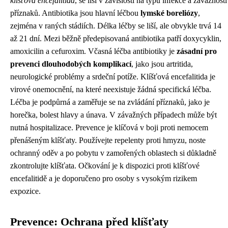
klíšťová encefalitida
, se liší v závislosti na typu infekce a závažnosti
příznaků. Antibiotika jsou hlavní léčbou
lymské boreliózy
,
zejména v raných stádiích. Délka léčby se liší, ale obvykle trvá 14
až 21 dní. Mezi běžně předepisovaná antibiotika patří doxycyklin,
amoxicilin a cefuroxim. Včasná léčba antibiotiky je
zásadní pro
prevenci dlouhodobých komplikací
, jako jsou artritida,
neurologické problémy a srdeční potíže. Klíšťová encefalitida je
virové onemocnění, na které neexistuje žádná specifická léčba.
Léčba je podpůrná a zaměřuje se na zvládání příznaků, jako je
horečka, bolest hlavy a únava. V závažných případech může být
nutná hospitalizace. Prevence je klíčová v boji proti nemocem
přenášeným klíšťaty. Používejte repelenty proti hmyzu, noste
ochranný oděv a po pobytu v zamořených oblastech si důkladně
zkontrolujte klíšťata. Očkování je k dispozici proti klíšťové
encefalitidě a je doporučeno pro osoby s vysokým rizikem
expozice.
Prevence: Ochrana před klíšťaty