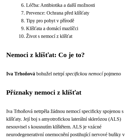
Léčba: Antibiotika a další možnosti
Prevence: Ochrana před klíšťaty
Tipy pro pobyt v přírodě
Klíšťata a domácí mazlíčci
Život s nemocí z klíšťat
Nemoci z klíšťat: Co je to?
Iva Trhoňová
bohužel netrpí
specifickou nemocí
pojmeno
Příznaky nemoci z klíšťat
Iva Trhoňová netrpěla žádnou nemocí specificky spojenou s
klíšťaty. Její boj s amyotrofickou laterální sklerózou (ALS)
nesouvisel s kousnutím klíštětem. ALS je vzácné
neurodegenerativní onemocnění postihující nervové buňky v