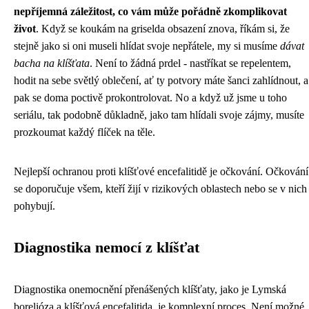
nepříjemná záležitost, co vám může pořádně zkomplikovat
život
. Když se koukám na griselda obsazení znova, říkám si, že
stejně jako si oni museli hlídat svoje nepřátele, my si musíme
dávat
bacha na klíšťata
. Není to žádná prdel - nastříkat se repelentem,
hodit na sebe světlý oblečení, ať ty potvory máte šanci zahlídnout, a
pak se doma poctivě prokontrolovat. No a když už jsme u toho
seriálu, tak podobně důkladně, jako tam hlídali svoje zájmy, musíte
prozkoumat každý flíček na těle.
Nejlepší ochranou proti klíšťové encefalitidě je očkování. Očkování
se doporučuje všem, kteří žijí v rizikových oblastech nebo se v nich
pohybují.
Diagnostika nemocí z klíšťat
Diagnostika onemocnění přenášených klíšťaty, jako je Lymská
borelióza a klíšťová encefalitida, je komplexní proces. Není možné