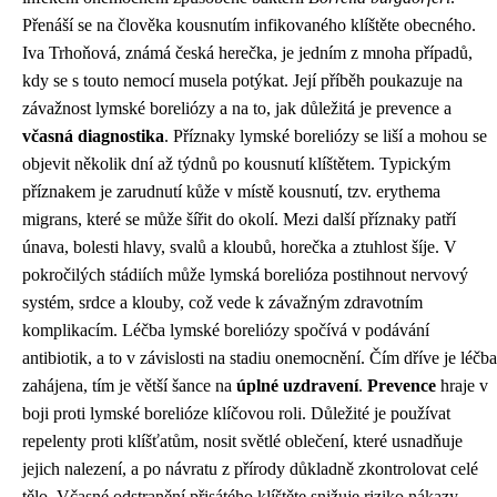
Přenáší se na člověka kousnutím infikovaného klíštěte obecného.
Iva Trhoňová, známá česká herečka, je jedním z mnoha případů,
kdy se s touto nemocí musela potýkat. Její příběh poukazuje na
závažnost lymské boreliózy a na to, jak důležitá je prevence a
včasná diagnostika
. Příznaky lymské boreliózy se liší a mohou se
objevit několik dní až týdnů po kousnutí klíštětem. Typickým
příznakem je zarudnutí kůže v místě kousnutí, tzv. erythema
migrans, které se může šířit do okolí. Mezi další příznaky patří
únava, bolesti hlavy, svalů a kloubů, horečka a ztuhlost šíje. V
pokročilých stádiích může lymská borelióza postihnout nervový
systém, srdce a klouby, což vede k závažným zdravotním
komplikacím. Léčba lymské boreliózy spočívá v podávání
antibiotik, a to v závislosti na stadiu onemocnění. Čím dříve je léčba
zahájena, tím je větší šance na
úplné uzdravení
.
Prevence
hraje v
boji proti lymské borelióze klíčovou roli. Důležité je používat
repelenty proti klíšťatům, nosit světlé oblečení, které usnadňuje
jejich nalezení, a po návratu z přírody důkladně zkontrolovat celé
tělo. Včasné odstranění přisátého klíštěte snižuje riziko nákazy.