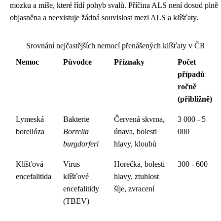
mozku a míše, které řídí pohyb svalů. Příčina ALS není dosud plně
objasněna a neexistuje žádná souvislost mezi ALS a klíšťaty.
Srovnání nejčastějších nemocí přenášených klíšťaty v ČR
Nemoc
Původce
Příznaky
Počet
případů
ročně
(přibližně)
Lymeská
Bakterie
Červená skvrna,
3 000 - 5
borelióza
Borrelia
únava, bolesti
000
burgdorferi
hlavy, kloubů
Klíšťová
Virus
Horečka, bolesti
300 - 600
encefalitida
klíšťové
hlavy, ztuhlost
encefalitidy
šíje, zvracení
(TBEV)