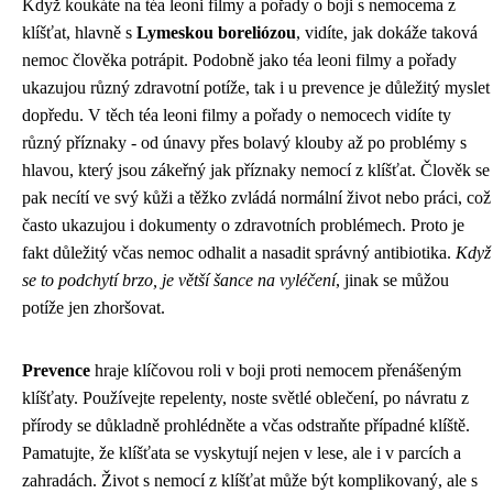
Když koukáte na téa leoni filmy a pořady o boji s nemocema z
klíšťat, hlavně s
Lymeskou boreliózou
, vidíte, jak dokáže taková
nemoc člověka potrápit. Podobně jako
téa leoni filmy a pořady
ukazujou různý zdravotní potíže, tak i u prevence je důležitý myslet
dopředu. V těch téa leoni filmy a pořady o nemocech vidíte ty
různý příznaky - od únavy přes bolavý klouby až po problémy s
hlavou, který jsou zákeřný jak
příznaky nemocí z klíšťat
. Člověk se
pak necítí ve svý kůži a těžko zvládá normální život nebo práci, což
často ukazujou i dokumenty o zdravotních problémech. Proto je
fakt důležitý včas nemoc odhalit a nasadit správný antibiotika.
Když
se to podchytí brzo, je větší šance na vyléčení
, jinak se můžou
potíže jen zhoršovat.
Prevence
hraje klíčovou roli v boji proti nemocem přenášeným
klíšťaty. Používejte repelenty, noste světlé oblečení, po návratu z
přírody se důkladně prohlédněte a včas odstraňte případné klíště.
Pamatujte, že klíšťata se vyskytují nejen v lese, ale i v parcích a
zahradách. Život s nemocí z klíšťat může být komplikovaný, ale s