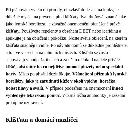
Při plánování výletu do přírody, obzvlášť do lesa a na louky, je
důležité myslet na prevenci před klíšťaty. Iva trhoňová, známá také
jako lymská borelióza, je závažné onemocnění přenášené právě
klíšťaty. Používejte repelenty s obsahem DEET nebo icaridinu a
aplikujte je na oblečení i pokožku. Noste světlé oblečení, na kterém
klíšťata snadněji uvidíte. Po návratu domů se důkladně prohlédněte,
a to i ve vlasech a na intimních místech. Klíšťata se často
schovávají v podpaží, tříslech a za ušima. Pokud najdete přisáté
klíště,
odstraňte ho co nejdříve pomocí pinzety nebo speciální
karty
. Místo po přisání dezinfikujte.
Všímejte si příznaků lymské
boreliózy, jako je zarudnutí kůže v okolí vpichu, horečka,
bolest hlavy a svalů
. V případě podezření na onemocnění
ihned
vyhledejte lékařskou pomoc
. Včasná léčba antibiotiky je zásadní
pro úplné uzdravení.
Klíšťata a domácí mazlíčci