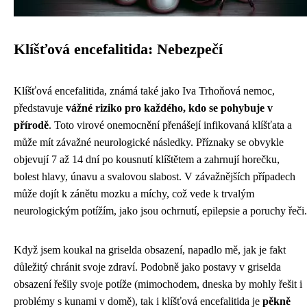
Klíšťová encefalitida: Nebezpečí
Klíšťová encefalitida, známá také jako Iva Trhoňová nemoc,
představuje
vážné riziko pro každého, kdo se pohybuje v
přírodě
. Toto virové onemocnění přenášejí infikovaná klíšťata a
může mít závažné neurologické následky. Příznaky se obvykle
objevují 7 až 14 dní po kousnutí klíštětem a zahrnují horečku,
bolest hlavy, únavu a svalovou slabost. V závažnějších případech
může dojít k zánětu mozku a míchy, což vede k trvalým
neurologickým potížím, jako jsou ochrnutí, epilepsie a poruchy řeči.
Když jsem koukal na griselda obsazení, napadlo mě, jak je fakt
důležitý chránit svoje zdraví. Podobně jako postavy v griselda
obsazení řešily svoje potíže (mimochodem, dneska by mohly řešit i
problémy s kunami v domě
), tak i klíšťová encefalitida je
pěkně