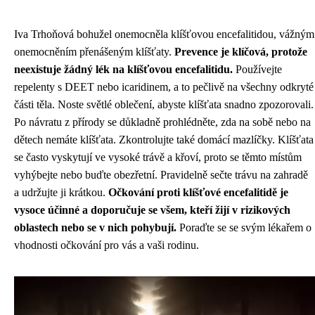
Iva Trhoňová bohužel onemocněla klíšťovou encefalitidou, vážným
onemocněním přenášeným klíšťaty.
Prevence je klíčová, protože
neexistuje žádný lék na klíšťovou encefalitidu.
Používejte
repelenty s DEET nebo icaridinem, a to pečlivě na všechny odkryté
části těla. Noste světlé oblečení, abyste klíšťata snadno zpozorovali.
Po návratu z přírody se důkladně prohlédněte, zda na sobě nebo na
dětech nemáte klíšťata. Zkontrolujte také domácí mazlíčky. Klíšťata
se často vyskytují ve vysoké trávě a křoví, proto se těmto místům
vyhýbejte nebo buďte obezřetní. Pravidelně sečte trávu na zahradě
a udržujte ji krátkou.
Očkování proti klíšťové encefalitidě je
vysoce účinné a doporučuje se všem, kteří žijí v rizikových
oblastech nebo se v nich pohybují.
Poraďte se se svým lékařem o
vhodnosti očkování pro vás a vaši rodinu.