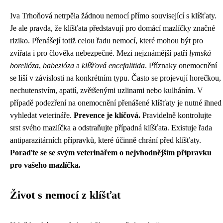
Iva Trhoňová netrpěla žádnou nemocí přímo související s klíšťaty.
Je ale pravda, že klíšťata představují pro domácí mazlíčky značné
riziko. Přenášejí totiž celou řadu nemocí, které mohou být pro
zvířata i pro člověka nebezpečné. Mezi nejznámější patří
lymská
borelióza
,
babezióza
a
klíšťová encefalitida
. Příznaky onemocnění
se liší v závislosti na konkrétním typu. Často se projevují horečkou,
nechutenstvím, apatií, zvětšenými uzlinami nebo kulháním. V
případě podezření na onemocnění přenášené klíšťaty je nutné ihned
vyhledat veterináře.
Prevence je klíčová.
Pravidelně kontrolujte
srst svého mazlíčka a odstraňujte případná klíšťata. Existuje řada
antiparazitárních přípravků, které účinně chrání před klíšťaty.
Poraďte se se svým veterinářem o nejvhodnějším přípravku
pro vašeho mazlíčka.
Život s nemocí z klíšťat