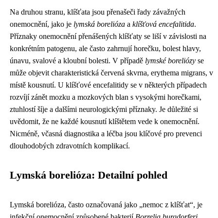
Na druhou stranu, klíšťata jsou přenašeči řady závažných
onemocnění, jako je
lymská borelióza
a
klíšťová encefalitida
.
Příznaky onemocnění přenášených klíšťaty se liší v závislosti na
konkrétním patogenu, ale často zahrnují horečku, bolest hlavy,
únavu, svalové a kloubní bolesti. V případě
lymské boreliózy
se
může objevit charakteristická červená skvrna, erythema migrans, v
místě kousnutí. U klíšťové encefalitidy se v některých případech
rozvíjí zánět mozku a mozkových blan s vysokými horečkami,
ztuhlostí šíje a dalšími neurologickými příznaky. Je důležité si
uvědomit, že ne každé kousnutí klíštětem vede k onemocnění.
Nicméně, včasná diagnostika a léčba jsou klíčové pro prevenci
dlouhodobých zdravotních komplikací.
Lymská borelióza: Detailní pohled
Lymská borelióza, často označovaná jako „nemoc z klíšťat“, je
infekční onemocnění způsobené bakterií
Borrelia burgdorferi
.