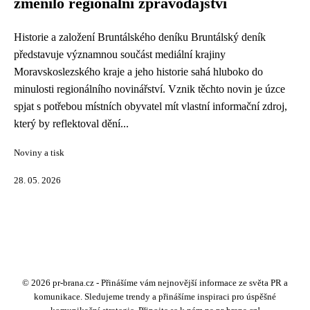
změnilo regionální zpravodajství
Historie a založení Bruntálského deníku Bruntálský deník
představuje významnou součást mediální krajiny
Moravskoslezského kraje a jeho historie sahá hluboko do
minulosti regionálního novinářství. Vznik těchto novin je úzce
spjat s potřebou místních obyvatel mít vlastní informační zdroj,
který by reflektoval dění...
Noviny a tisk
28. 05. 2026
© 2026 pr-brana.cz - Přinášíme vám nejnovější informace ze světa PR a
komunikace. Sledujeme trendy a přinášíme inspiraci pro úspěšné