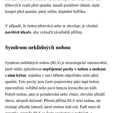
lýtkových svalů před spaním, masáž postižené oblasti, teplá
koupel před spaním, pitný režim, doplnění hořčíku.
V případě, že bolest přetrvává nebo
se zhoršuje
, je vhodné
navštívit lékaře
, aby vyloučil závažnější příčiny.
Syndrom neklidných nohou
Syndrom neklidných nohou (RLS) je neurologické onemocnění,
které může způsobovat
nepříjemné pocity v nohou a nutkání
s nimi hýbat
, zejména v noci během odpočinku nebo před
spaním. Tyto pocity jsou často popisovány jako tupá bolest,
mravenčení, svědění nebo pocit hmyzu lezoucího po kůži.
Pohyb nohou, jako je protahování nebo chůze, obvykle přináší
úlevu, alespoň dočasně. Přesná příčina RLS není známa, ale
existuje několik faktorů, které mohou hrát roli. Patří mezi ně