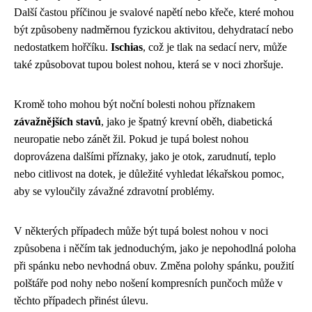
Další častou příčinou je svalové napětí nebo křeče, které mohou
být způsobeny nadměrnou fyzickou aktivitou, dehydratací nebo
nedostatkem hořčíku.
Ischias
, což je tlak na sedací nerv, může
také způsobovat tupou bolest nohou, která se v noci zhoršuje.
Kromě toho mohou být noční bolesti nohou příznakem
závažnějších stavů
, jako je špatný krevní oběh, diabetická
neuropatie nebo zánět žil. Pokud je tupá bolest nohou
doprovázena dalšími příznaky, jako je otok, zarudnutí, teplo
nebo citlivost na dotek, je důležité vyhledat lékařskou pomoc,
aby se vyloučily závažné zdravotní problémy.
V některých případech může být tupá bolest nohou v noci
způsobena i něčím tak jednoduchým, jako je nepohodlná poloha
při spánku nebo nevhodná obuv. Změna polohy spánku, použití
polštáře pod nohy nebo nošení kompresních punčoch může v
těchto případech přinést úlevu.