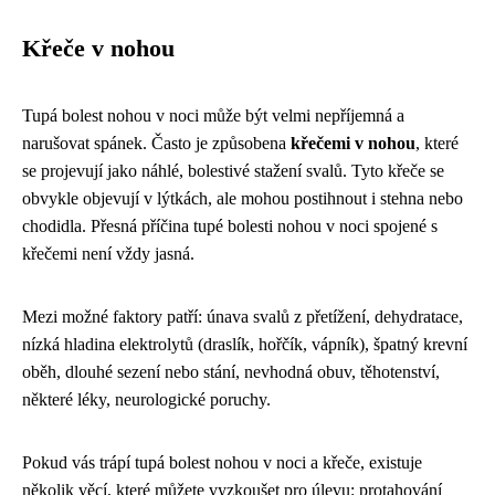
Křeče v nohou
Tupá bolest nohou v noci může být velmi nepříjemná a
narušovat spánek. Často je způsobena
křečemi v nohou
, které
se projevují jako náhlé, bolestivé stažení svalů. Tyto křeče se
obvykle objevují v lýtkách, ale mohou postihnout i stehna nebo
chodidla. Přesná příčina tupé bolesti nohou v noci spojené s
křečemi není vždy jasná.
Mezi možné faktory patří: únava svalů z přetížení, dehydratace,
nízká hladina elektrolytů (draslík, hořčík, vápník), špatný krevní
oběh, dlouhé sezení nebo stání, nevhodná obuv, těhotenství,
některé léky, neurologické poruchy.
Pokud vás trápí tupá bolest nohou v noci a křeče, existuje
několik věcí, které můžete vyzkoušet pro úlevu: protahování