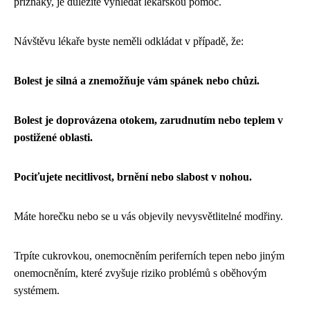
příznaky, je důležité vyhledat lékařskou pomoc.
Návštěvu lékaře byste neměli odkládat v případě, že:
Bolest je silná a znemožňuje vám spánek nebo chůzi.
Bolest je doprovázena otokem, zarudnutím nebo teplem v
postižené oblasti.
Pociťujete necitlivost, brnění nebo slabost v nohou.
Máte horečku nebo se u vás objevily nevysvětlitelné modřiny.
Trpíte cukrovkou, onemocněním periferních tepen nebo jiným
onemocněním, které zvyšuje riziko problémů s oběhovým
systémem.