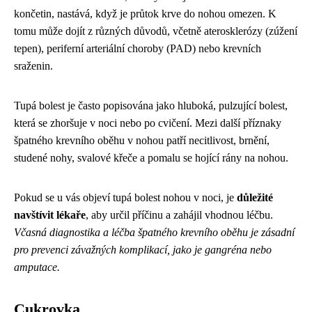
končetin, nastává, když je průtok krve do nohou omezen. K
tomu může dojít z různých důvodů, včetně aterosklerózy (zúžení
tepen), periferní arteriální choroby (PAD) nebo krevních
sraženin.
Tupá bolest je často popisována jako hluboká, pulzující bolest,
která se zhoršuje v noci nebo po cvičení. Mezi další příznaky
špatného krevního oběhu v nohou patří necitlivost, brnění,
studené nohy, svalové křeče a pomalu se hojící rány na nohou.
Pokud se u vás objeví tupá bolest nohou v noci, je
důležité
navštívit lékaře
, aby určil příčinu a zahájil vhodnou léčbu.
Včasná diagnostika a léčba špatného krevního oběhu je zásadní
pro prevenci závažných komplikací, jako je gangréna nebo
amputace.
Cukrovka