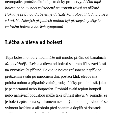
neuropatie, protože alkohol je toxický pro nervy.
Léčba tupé
bolesti nohou v noci způsobené neuropatií závisí na příčině.
Pokud je příčinou diabetes, je důležité kontrolovat hladinu cukru
v krvi. V některých případech mohou být předepsány léky ke
zmírnění bolesti a dalších symptomů.
Léčba a úleva od bolesti
Tupá bolest nohou v noci může mít mnoho příčin, od banálních
až po vážnější. Léčba a úleva od bolesti se proto liší v závislosti
na vyvolávající příčině. Pokud je bolest způsobena například
přetížením svalů po náročném dni, postačí klid, elevovaná
poloha nohou a případně volně prodejné léky proti bolesti, jako
je paracetamol nebo ibuprofen. Prohřátí svalů teplou koupelí
nebo nahřívací poduškou může také přinést úlevu. V případě, že
je bolest způsobena syndromem neklidných nohou, je vhodné se
vyhnout kofeinu a alkoholu před spaním a dopřát si dostatek