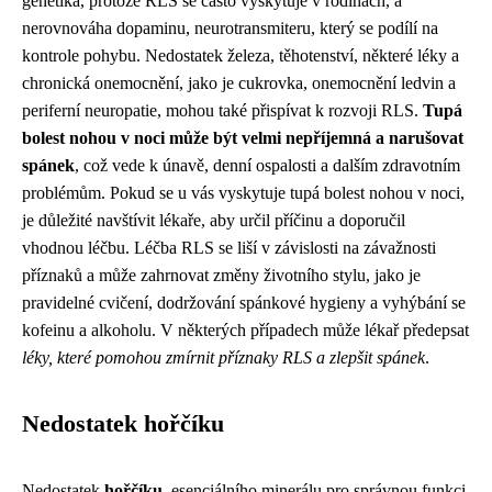
genetika, protože RLS se často vyskytuje v rodinách, a
nerovnováha dopaminu, neurotransmiteru, který se podílí na
kontrole pohybu. Nedostatek železa, těhotenství, některé léky a
chronická onemocnění, jako je cukrovka, onemocnění ledvin a
periferní neuropatie, mohou také přispívat k rozvoji RLS.
Tupá
bolest nohou v noci může být velmi nepříjemná a narušovat
spánek
, což vede k únavě, denní ospalosti a dalším zdravotním
problémům. Pokud se u vás vyskytuje tupá bolest nohou v noci,
je důležité navštívit lékaře, aby určil příčinu a doporučil
vhodnou léčbu. Léčba RLS se liší v závislosti na závažnosti
příznaků a může zahrnovat změny životního stylu, jako je
pravidelné cvičení, dodržování spánkové hygieny a vyhýbání se
kofeinu a alkoholu. V některých případech může lékař předepsat
léky, které pomohou zmírnit příznaky RLS a zlepšit spánek
.
Nedostatek hořčíku
Nedostatek
hořčíku
, esenciálního minerálu pro správnou funkci