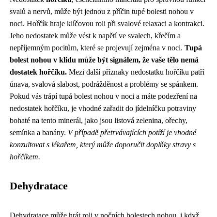
svalů a nervů, může být jednou z příčin tupé bolesti nohou v
noci. Hořčík hraje klíčovou roli při svalové relaxaci a kontrakci.
Jeho nedostatek může vést k napětí ve svalech, křečím a
nepříjemným pocitům, které se projevují zejména v noci.
Tupá
bolest nohou v klidu může být signálem, že vaše tělo nemá
dostatek hořčíku.
Mezi další příznaky nedostatku hořčíku patří
únava, svalová slabost, podrážděnost a problémy se spánkem.
Pokud vás trápí tupá bolest nohou v noci a máte podezření na
nedostatek hořčíku, je vhodné zařadit do jídelníčku potraviny
bohaté na tento minerál, jako jsou listová zelenina, ořechy,
semínka a banány.
V případě přetrvávajících potíží je vhodné
konzultovat s lékařem, který může doporučit doplňky stravy s
hořčíkem.
Dehydratace
Dehydratace může hrát roli v nočních bolestech nohou, i když