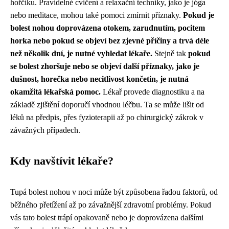
hořčíku. Pravidelné cvičení a relaxační techniky, jako je jóga
nebo meditace, mohou také pomoci zmírnit příznaky.
Pokud je
bolest nohou doprovázena otokem, zarudnutím, pocitem
horka nebo pokud se objeví bez zjevné příčiny a trvá déle
než několik dní, je nutné vyhledat lékaře.
Stejně tak
pokud
se bolest zhoršuje nebo se objeví další příznaky, jako je
dušnost, horečka nebo necitlivost končetin, je nutná
okamžitá lékařská pomoc.
Lékař provede diagnostiku a na
základě zjištění doporučí vhodnou léčbu. Ta se může lišit od
léků na předpis, přes fyzioterapii až po chirurgický zákrok v
závažných případech.
Kdy navštívit lékaře?
Tupá bolest nohou v noci může být způsobena řadou faktorů, od
běžného přetížení až po závažnější zdravotní problémy. Pokud
vás tato bolest trápí opakovaně nebo je doprovázena dalšími