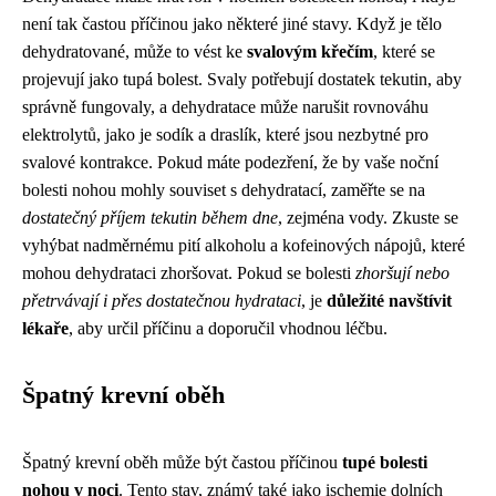
není tak častou příčinou jako některé jiné stavy. Když je tělo
dehydratované, může to vést ke
svalovým křečím
, které se
projevují jako tupá bolest. Svaly potřebují dostatek tekutin, aby
správně fungovaly, a dehydratace může narušit rovnováhu
elektrolytů, jako je sodík a draslík, které jsou nezbytné pro
svalové kontrakce. Pokud máte podezření, že by vaše noční
bolesti nohou mohly souviset s dehydratací, zaměřte se na
dostatečný příjem tekutin během dne
, zejména vody. Zkuste se
vyhýbat nadměrnému pití alkoholu a kofeinových nápojů, které
mohou dehydrataci zhoršovat. Pokud se bolesti
zhoršují nebo
přetrvávají i přes dostatečnou hydrataci
, je
důležité navštívit
lékaře
, aby určil příčinu a doporučil vhodnou léčbu.
Špatný krevní oběh
Špatný krevní oběh může být častou příčinou
tupé bolesti
nohou v noci
. Tento stav, známý také jako ischemie dolních