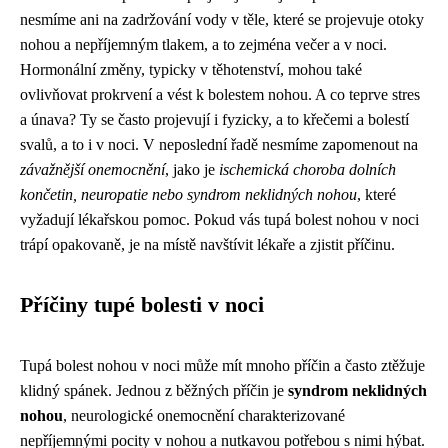
nesmíme ani na zadržování vody v těle, které se projevuje otoky
nohou a nepříjemným tlakem, a to zejména večer a v noci.
Hormonální změny, typicky v těhotenství, mohou také
ovlivňovat prokrvení a vést k bolestem nohou. A co teprve stres
a únava? Ty se často projevují i fyzicky, a to křečemi a bolestí
svalů, a to i v noci. V neposlední řadě nesmíme zapomenout na
závažnější onemocnění
, jako je
ischemická choroba dolních
končetin, neuropatie nebo syndrom neklidných nohou
, které
vyžadují lékařskou pomoc. Pokud vás tupá bolest nohou v noci
trápí opakovaně, je na místě navštívit lékaře a zjistit příčinu.
Příčiny tupé bolesti v noci
Tupá bolest nohou v noci může mít mnoho příčin a často ztěžuje
klidný spánek. Jednou z běžných příčin je
syndrom neklidných
nohou
, neurologické onemocnění charakterizované
nepříjemnými pocity v nohou a nutkavou potřebou s nimi hýbat.