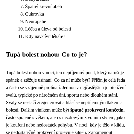
Špatný krevní oběh
Cukrovka
Neuropatie
Léčba a úleva od bolesti
Kdy navštívit lékaře?
Tupá bolest nohou: Co to je?
Tupá bolest nohou v noci, ten nepříjemný pocit, který narušuje
spánek a ztěžuje usínání. Co za ní může být? Příčin je celá řada
a často se vzájemně prolínají. Jednou z nejčastějších je přetížení
svalů, typické po náročném dni, sportu nebo dlouhém stání.
Svaly se nestačí zregenerovat a hlásí se nepříjemným tlakem a
bolestí. Dalším viníkem může být
špatné prokrvení končetin
,
často spojené s věkem, ale i s nezdravým životním stylem, jako
je kouření nebo nedostatek pohybu. V noci, kdy je tělo v klidu,
se nedostatečné prokrvení projevuje silněji. Zapomenout