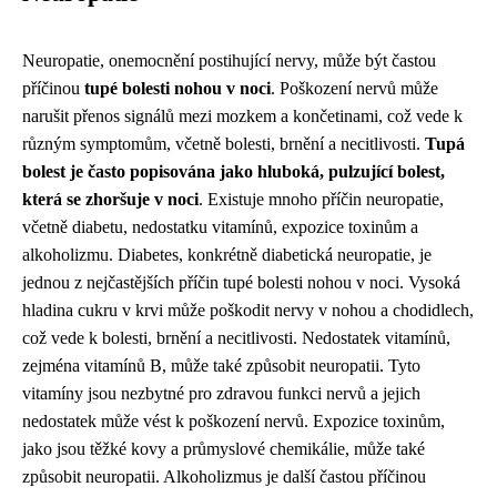
Neuropatie, onemocnění postihující nervy, může být častou
příčinou
tupé bolesti nohou v noci
. Poškození nervů může
narušit přenos signálů mezi mozkem a končetinami, což vede k
různým symptomům, včetně bolesti, brnění a necitlivosti.
Tupá
bolest je často popisována jako hluboká, pulzující bolest,
která se zhoršuje v noci
. Existuje mnoho příčin neuropatie,
včetně diabetu, nedostatku vitamínů, expozice toxinům a
alkoholizmu. Diabetes, konkrétně diabetická neuropatie, je
jednou z nejčastějších příčin tupé bolesti nohou v noci. Vysoká
hladina cukru v krvi může poškodit nervy v nohou a chodidlech,
což vede k bolesti, brnění a necitlivosti. Nedostatek vitamínů,
zejména vitamínů B, může také způsobit neuropatii. Tyto
vitamíny jsou nezbytné pro zdravou funkci nervů a jejich
nedostatek může vést k poškození nervů. Expozice toxinům,
jako jsou těžké kovy a průmyslové chemikálie, může také
způsobit neuropatii. Alkoholizmus je další častou příčinou