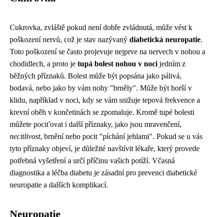
Cukrovka, zvláště pokud není dobře zvládnutá, může vést k
poškození nervů, což je stav nazývaný
diabetická neuropatie
.
Toto poškození se často projevuje nejprve na nervech v nohou a
chodidlech, a proto je
tupá bolest nohou v noci
jedním z
běžných příznaků. Bolest může být popsána jako pálivá,
bodavá, nebo jako by vám nohy "brněly". Může být horší v
klidu, například v noci, kdy se vám snižuje tepová frekvence a
krevní oběh v končetinách se zpomaluje. Kromě tupé bolesti
můžete pociťovat i další příznaky, jako jsou mravenčení,
necitlivost
, brnění nebo pocit "píchání jehlami". Pokud se u vás
tyto příznaky objeví, je důležité navštívit lékaře, který provede
potřebná vyšetření a určí příčinu vašich potíží. Včasná
diagnostika a léčba diabetu je zásadní pro prevenci diabetické
neuropatie a dalších komplikací.
Neuropatie