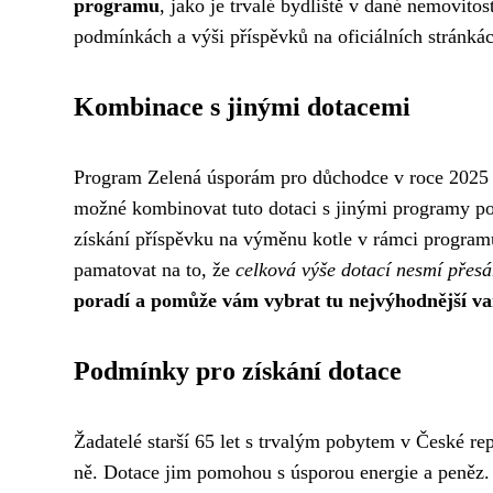
programu
, jako je trvalé bydliště v dané nemovito
podmínkách a výši příspěvků na oficiálních stránk
Kombinace s jinými dotacemi
Program Zelená úsporám pro důchodce v roce 2025 je 
možné kombinovat tuto dotaci s jinými programy po
získání příspěvku na výměnu kotle v rámci program
pamatovat na to, že
celková výše dotací nesmí přesá
poradí a pomůže vám vybrat tu nejvýhodnější va
Podmínky pro získání dotace
Žadatelé starší 65 let s trvalým pobytem v České r
ně. Dotace jim pomohou s úsporou energie a peněz. 