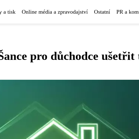
 a tisk
Online média a zpravodajství
Ostatní
PR a kom
ance pro důchodce ušetřit 