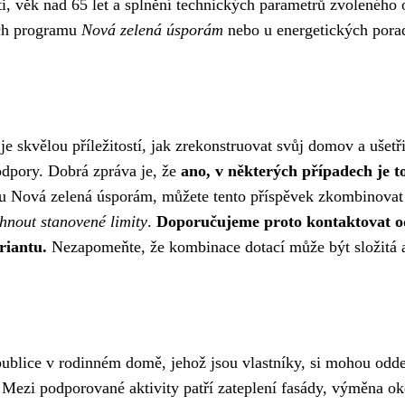
sti, věk nad 65 let a splnění technických parametrů zvolenéh
ách programu
Nová zelená úsporám
nebo u energetických pora
skvělou příležitostí, jak zrekonstruovat svůj domov a ušetři
dpory. Dobrá zpráva je, že
ano, v některých případech je t
u Nová zelená úsporám, můžete tento příspěvek zkombinovat s
hnout stanovené limity
.
Doporučujeme proto kontaktovat o
riantu.
Nezapomeňte, že kombinace dotací může být složitá a 
epublice v rodinném domě, jehož jsou vlastníky, si mohou od
Mezi podporované aktivity patří zateplení fasády, výměna oke