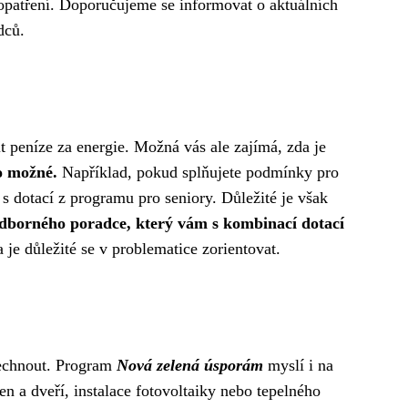
o opatření. Doporučujeme se informovat o aktuálních
dců.
t peníze za energie. Možná vás ale zajímá, zda je
o možné.
Například, pokud splňujete podmínky pro
 dotací z programu pro seniory. Důležité je však
dborného poradce, který vám s kombinací dotací
je důležité se v problematice zorientovat.
dechnout. Program
Nová zelená úsporám
myslí i na
n a dveří, instalace fotovoltaiky nebo tepelného