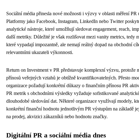
Sociální média přinesla nové možnosti i výzvy v oblasti měření PR 
Platformy jako Facebook, Instagram, LinkedIn nebo Twitter poskytuj
analytické nástroje, které umožňují sledovat engagement, reach, imp
další metriky. Důležité je však rozlišovat mezi vanity metrics, tedy 
které vypadají impozantně, ale nemají reálný dopad na obchodní cíl
relevantními ukazateli výkonnosti.
Return on Investment v PR představuje komplexní výzvu, protože
přínosů veřejných vztahů je obtížně kvantifikovatelných. Přesto mo
organizace požadují konkrétní důkazy o finančním přínosu PR aktiv
PR metrik s obchodními výsledky vyžaduje sofistikované analytické
dlouhodobé sledování dat. Některé organizace využívají modely, kte
konkrétní finanční hodnotu jednotlivým PR výstupům na základě je
na prodej, akvizici zákazníků nebo hodnotu značky.
Digitální PR a sociální média dnes