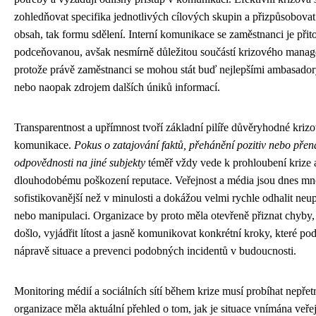
zohledňovat specifika jednotlivých cílových skupin a přizpůsobovat
obsah, tak formu sdělení. Interní komunikace se zaměstnanci je přit
podceňovanou, avšak nesmírně důležitou součástí krizového mana
protože právě zaměstnanci se mohou stát buď nejlepšími ambasador
nebo naopak zdrojem dalších úniků informací.
Transparentnost a upřímnost tvoří základní pilíře důvěryhodné kriz
komunikace.
Pokus o zatajování faktů, přehánění pozitiv nebo přen
odpovědnosti na jiné subjekty
téměř vždy vede k prohloubení krize 
dlouhodobému poškození reputace. Veřejnost a média jsou dnes m
sofistikovanější než v minulosti a dokážou velmi rychle odhalit neu
nebo manipulaci. Organizace by proto měla otevřeně přiznat chyby
došlo, vyjádřit lítost a jasně komunikovat konkrétní kroky, které po
nápravě situace a prevenci podobných incidentů v budoucnosti.
Monitoring médií a sociálních sítí během krize musí probíhat nepřetr
organizace měla aktuální přehled o tom, jak je situace vnímána veřej