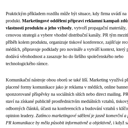
Praktickým příkladem rozdílu může být situace, kdy firma uvádí na
produkt.
Marketingové oddělení připraví reklamní kampaň zdů
vlastnosti produktu a jeho výhody
, vytvoří propagační materiály,
cenovou strategii a vybere vhodné distribuční kanály. PR tým mezi
příběh kolem produktu, organizuje tiskové konference, zajišťuje re
médiích, připravuje podklady pro novináře a vytváří kontext, který
dodává věrohodnost a zasazuje ho do širšího společenského nebo
technologického rámce.
Komunikační nástroje obou oborů se také liší. Marketing využívá 
placené formy komunikace jako je reklama v médiích, online banne
sponzorované příspěvky na sociálních sítích nebo direct mailing. 
staví na získané publicitě prostřednictvím mediálních vztahů, tiskov
odborných článků, účasti na konferencích a budování vztahů s klíč
opinion leadery.
Zatímco marketingové sdělení je jasně komerční a 
PR komunikace by měla působit informativně a objektivně
, i když 