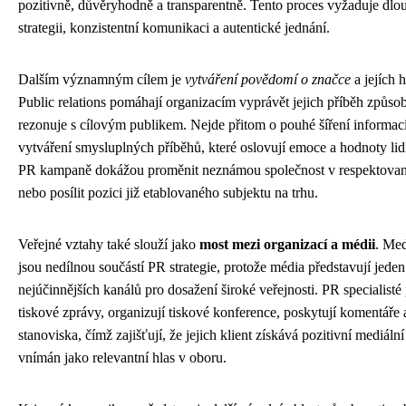
pozitivně, důvěryhodně a transparentně. Tento proces vyžaduje dl
strategii, konzistentní komunikaci a autentické jednání.
Dalším významným cílem je
vytváření povědomí o značce
a jejích 
Public relations pomáhají organizacím vyprávět jejich příběh způso
rezonuje s cílovým publikem. Nejde přitom o pouhé šíření informací
vytváření smysluplných příběhů, které oslovují emoce a hodnoty lidí
PR kampaně dokážou proměnit neznámou společnost v respektova
nebo posílit pozici již etablovaného subjektu na trhu.
Veřejné vztahy také slouží jako
most mezi organizací a médii
. Med
jsou nedílnou součástí PR strategie, protože média představují jeden
nejúčinnějších kanálů pro dosažení široké veřejnosti. PR specialisté 
tiskové zprávy, organizují tiskové konference, poskytují komentáře 
stanoviska, čímž zajišťují, že jejich klient získává pozitivní mediální
vnímán jako relevantní hlas v oboru.