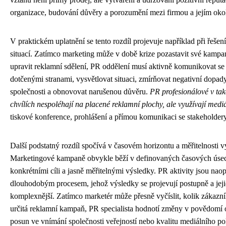
organizace, budování důvěry a porozumění mezi firmou a jejím oko
V praktickém uplatnění se tento rozdíl projevuje například při řešen
situací. Zatímco marketing může v době krize pozastavit své kamp
upravit reklamní sdělení, PR oddělení musí aktivně komunikovat se
dotčenými stranami, vysvětlovat situaci, zmírňovat negativní dopad
společnosti a obnovovat narušenou důvěru.
PR profesionálové v ta
chvílích nespoléhají na placené reklamní plochy, ale využívají medi
tiskové konference, prohlášení a přímou komunikaci se stakeholdery
Další podstatný rozdíl spočívá v časovém horizontu a měřitelnosti v
Marketingové kampaně obvykle běží v definovaných časových úsec
konkrétními cíli a jasně měřitelnými výsledky. PR aktivity jsou nao
dlouhodobým procesem, jehož výsledky se projevují postupně a jeji
komplexnější. Zatímco marketér může přesně vyčíslit, kolik zákazní
určitá reklamní kampaň, PR specialista hodnotí změny v povědomí 
posun ve vnímání společnosti veřejností nebo kvalitu mediálního po