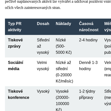
pečlivě naplánovaných aktivit lze vytvářet a udržovat pozitivní vní
očích všech zainteresovaných stran.
Typ PR
Dosah
Náklady
Časová
Měř
aktivity
náročnost
výs
Tiskové
Střední
Nízké
2-4 hodiny
Vys
zprávy
až
(500-
(po
vysoký
5000 Kč)
pub
Sociální
Velmi
Nízké až
Denně 1-3
Vel
média
vysoký
střední
hodiny
(en
(0-20000
rea
Kč/měsíc)
Tiskové
Vysoký
Vysoké
1-2 týdny
Stř
konference
(20000-
přípravy
(me
100000
výs
Kč)