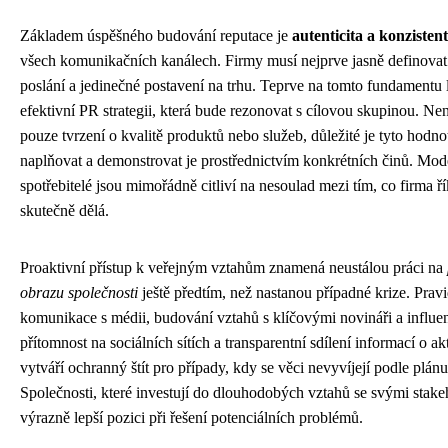
Základem úspěšného budování reputace je
autenticita a konzisten
všech komunikačních kanálech. Firmy musí nejprve jasně definovat
poslání a jedinečné postavení na trhu. Teprve na tomto fundamentu l
efektivní PR strategii, která bude rezonovat s cílovou skupinou. Nen
pouze tvrzení o kvalitě produktů nebo služeb, důležité je tyto hodn
naplňovat a demonstrovat je prostřednictvím konkrétních činů. Mod
spotřebitelé jsou mimořádně citliví na nesoulad mezi tím, co firma ří
skutečně dělá.
Proaktivní přístup k veřejným vztahům znamená neustálou práci na
obrazu společnosti
ještě předtím, než nastanou případné krize. Prav
komunikace s médii, budování vztahů s klíčovými novináři a influen
přítomnost na sociálních sítích a transparentní sdílení informací o ak
vytváří ochranný štít pro případy, kdy se věci nevyvíjejí podle plánu
Společnosti, které investují do dlouhodobých vztahů se svými stake
výrazně lepší pozici při řešení potenciálních problémů.