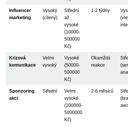
Influencer
Vysoký
Střední
1-2 týdny
Vys
marketing
(cílený)
až
(vi
vysoké
int
(10000-
500000
Kč)
Krizová
Velmi
Vysoké
Okamžitá
Stř
komunikace
vysoký
(50000-
reakce
(se
500000
ana
Kč)
Sponzoring
Střední
Velmi
2-6 měsíců
Stř
akcí
vysoké
(br
(100000-
awa
5000000
Kč)