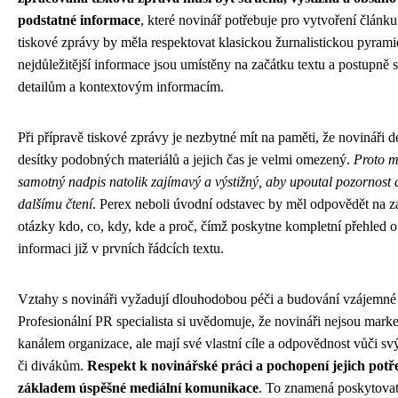
podstatné informace
, které novinář potřebuje pro vytvoření článku
tiskové zprávy by měla respektovat klasickou žurnalistickou pyram
nejdůležitější informace jsou umístěny na začátku textu a postupně 
detailům a kontextovým informacím.
Při přípravě tiskové zprávy je nezbytné mít na paměti, že novináři 
desítky podobných materiálů a jejich čas je velmi omezený.
Proto mu
samotný nadpis natolik zajímavý a výstižný, aby upoutal pozornost 
dalšímu čtení
. Perex neboli úvodní odstavec by měl odpovědět na z
otázky kdo, co, kdy, kde a proč, čímž poskytne kompletní přehled 
informaci již v prvních řádcích textu.
Vztahy s novináři vyžadují dlouhodobou péči a budování vzájemné
Profesionální PR specialista si uvědomuje, že novináři nejsou mar
kanálem organizace, ale mají své vlastní cíle a odpovědnost vůči s
či divákům.
Respekt k novinářské práci a pochopení jejich potř
základem úspěšné mediální komunikace
. To znamená poskytovat