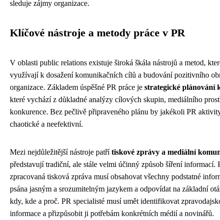
sleduje zájmy organizace.
Klíčové nástroje a metody práce v PR
V oblasti public relations existuje široká škála nástrojů a metod, kte
využívají k dosažení komunikačních cílů a budování pozitivního ob
organizace. Základem úspěšné PR práce je
strategické plánování
které vychází z důkladné analýzy cílových skupin, mediálního prost
konkurence. Bez pečlivě připraveného plánu by jakékoli PR aktivit
chaotické a neefektivní.
Mezi nejdůležitější nástroje patří
tiskové zprávy a mediální komu
představují tradiční, ale stále velmi účinný způsob šíření informací.
zpracovaná tisková zpráva musí obsahovat všechny podstatné infor
psána jasným a srozumitelným jazykem a odpovídat na základní otá
kdy, kde a proč. PR specialisté musí umět identifikovat zpravodajs
informace a přizpůsobit ji potřebám konkrétních médií a novinářů.