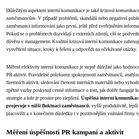
Důležitým aspektem interní komunikace je také
krizová komunikac
zaměstnancům
. V případě problémů, skandálů nebo negativní publi
zaměstnanci informováni jako první, ještě před zveřejněním informa
Pokud se o problémech dozvídají z externích zdrojů, cítí se podveden
důvěru v management. Kvalitní krizová interní komunikace zahrnuj
vysvětlení situace, kroky k řešení a odpovědi na očekávané otázky.
Měření efektivity interní komunikace je stejně důležité jako hodnoc
PR aktivit. Pravidelné průzkumy spokojenosti zaměstnanců, analýza
firemních aktivit, sledování čtenosti interních materiálů nebo vyho
zpětné vazby poskytují cenné informace o tom, jak dobře funguje 
strategie a kde je prostor pro zlepšení.
Úspěšná interní komunikac
projevuje v nižší fluktuaci zaměstnanců
, vyšší produktivitě, lepš
pracovišti a v konečném důsledku i v pozitivnějším vnímání firmy ve
Měření úspěšnosti PR kampaní a aktivit