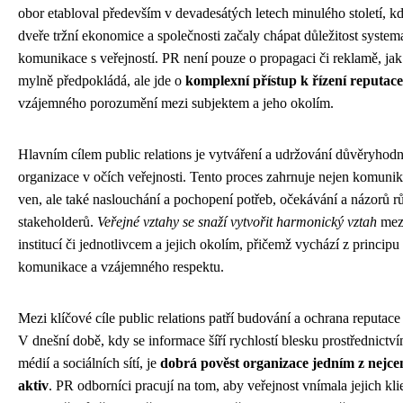
obor etabloval především v devadesátých letech minulého století, kd
dveře tržní ekonomice a společnosti začaly chápat důležitost system
komunikace s veřejností. PR není pouze o propagaci či reklamě, jak
mylně předpokládá, ale jde o
komplexní přístup k řízení reputace
vzájemného porozumění mezi subjektem a jeho okolím.
Hlavním cílem public relations je vytváření a udržování důvěryhod
organizace v očích veřejnosti. Tento proces zahrnuje nejen komuni
ven, ale také naslouchání a pochopení potřeb, očekávání a názorů 
stakeholderů.
Veřejné vztahy se snaží vytvořit harmonický vztah
mezi
institucí či jednotlivcem a jejich okolím, přičemž vychází z princip
komunikace a vzájemného respektu.
Mezi klíčové cíle public relations patří budování a ochrana reputace
V dnešní době, kdy se informace šíří rychlostí blesku prostřednictví
médií a sociálních sítí, je
dobrá pověst organizace jedním z nejce
aktiv
. PR odborníci pracují na tom, aby veřejnost vnímala jejich kli