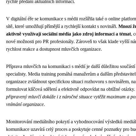
rychlé předání aktuálních informací.
V digitální éře se komunikace s médii rozšířila také o online platfor
sítě, které umožňují přímější a rychlejší kontakt s novináři.
Mnozí žu
aktivně využívají sociální média jako zdroj informací a témat
, 
nové možnosti pro PR profesionály. Zároveň to však klade vyšší ná
rychlost reakce a dostupnost mluvčích organizace.
Příprava mluvčích na komunikaci s médií je další důležitou součást
specialisty. Media training pomáhá manažerům a dalším představite
organizace zvládnout specifickou situaci rozhovoru s novinářem, na
formulovat klíčová sdělení a efektivně odpovídat na obtížné otázky
připravený mluvčí dokáže i z náročné situace vytěžit maximum a posí
vnímání organizace
.
Monitorování mediálního pokrytí a vyhodnocování výsledků mediál
komunikace uzavírá celý proces a poskytuje cenné poznatky pro bu