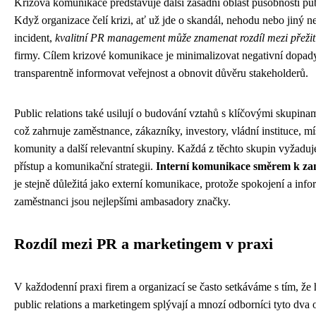
Krizová komunikace představuje další zásadní oblast působnosti publ
Když organizace čelí krizi, ať už jde o skandál, nehodu nebo jiný n
incident,
kvalitní PR management může znamenat rozdíl mezi přeži
firmy. Cílem krizové komunikace je minimalizovat negativní dopady
transparentně informovat veřejnost a obnovit důvěru stakeholderů.
Public relations také usilují o budování vztahů s klíčovými skupinam
což zahrnuje zaměstnance, zákazníky, investory, vládní instituce, mí
komunity a další relevantní skupiny. Každá z těchto skupin vyžaduj
přístup a komunikační strategii.
Interní komunikace směrem k z
je stejně důležitá jako externí komunikace, protože spokojení a inf
zaměstnanci jsou nejlepšími ambasadory značky.
Rozdíl mezi PR a marketingem v praxi
V každodenní praxi firem a organizací se často setkáváme s tím, že
public relations a marketingem splývají a mnozí odborníci tyto dva