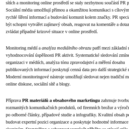
sítích a monitoring online prostředí se staly nezbytnou součástí PR p
Sociální média umožňují přímou a okamžitou komunikaci s cílovým
rychlé šíření informací a budování komunit kolem značky. PR specia
být schopni vytvářet zajímavý obsah, reagovat na komentáře a dotaz
zvládat případné krizové situace v online prostředí.
Monitoring médií a
analýza mediálního obrazu
patří mezi základní 
vyhodnocování úspěšnosti PR aktivit. Systematické sledování zmín
organizaci v médiích, analýza tónu zpravodajství a měření dosahu
publikovaných informací poskytují cenná data pro další strategické
Moderní monitoringové nástroje umožňují sledovat nejen tradiční mé
online diskuse, sociální sítě a blogy.
Příprava
PR materiálů a obsahového marketingu
zahrnuje tvorb
rozmanitých komunikačních produktů, od firemních brožur a výročn
po odborné články, případové studie a infografiky. Kvalitní obsah
budovat expertní pozici organizace a poskytuje hodnotné informac