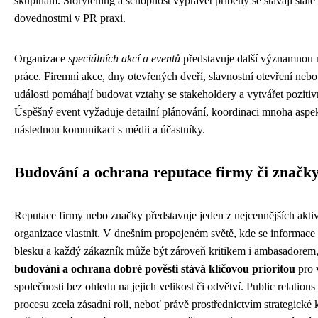
skupinám. Storytelling a schopnost vyprávět příběhy se stávají stále 
dovednostmi v PR praxi.
Organizace
speciálních akcí a eventů
představuje další významnou
práce. Firemní akce, dny otevřených dveří, slavnostní otevření nebo 
události pomáhají budovat vztahy se stakeholdery a vytvářet pozitivn
Úspěšný event vyžaduje detailní plánování, koordinaci mnoha aspe
následnou komunikaci s médii a účastníky.
Budování a ochrana reputace firmy či značk
Reputace firmy nebo značky představuje jeden z nejcennějších akti
organizace vlastnit. V dnešním propojeném světě, kde se informace š
blesku a každý zákazník může být zároveň kritikem i ambasadorem,
budování a ochrana dobré pověsti stává klíčovou prioritou
pro 
společnosti bez ohledu na jejich velikost či odvětví. Public relations
procesu zcela zásadní roli, neboť právě prostřednictvím strategické