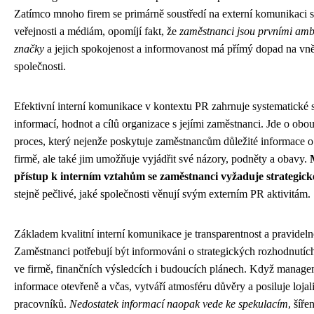
Zatímco mnoho firem se primárně soustředí na externí komunikaci
veřejnosti a médiám, opomíjí fakt, že
zaměstnanci jsou prvními am
značky
a jejich spokojenost a informovanost má přímý dopad na vně
společnosti.
Efektivní interní komunikace v kontextu PR zahrnuje systematické s
informací, hodnot a cílů organizace s jejími zaměstnanci. Jde o ob
proces, který nejenže poskytuje zaměstnancům důležité informace o
firmě, ale také jim umožňuje vyjádřit své názory, podněty a obavy.
přístup k interním vztahům se zaměstnanci vyžaduje strategick
stejně pečlivé, jaké společnosti věnují svým externím PR aktivitám.
Základem kvalitní interní komunikace je transparentnost a pravideln
Zaměstnanci potřebují být informováni o strategických rozhodnutí
ve firmě, finančních výsledcích i budoucích plánech. Když managem
informace otevřeně a včas, vytváří atmosféru důvěry a posiluje lojal
pracovníků.
Nedostatek informací naopak vede ke spekulacím
, šíře