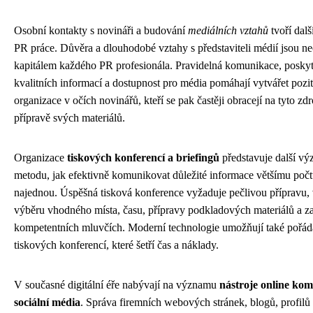
Osobní kontakty s novináři a budování
mediálních vztahů
tvoří dalš
PR práce. Důvěra a dlouhodobé vztahy s představiteli médií jsou n
kapitálem každého PR profesionála. Pravidelná komunikace, posky
kvalitních informací a dostupnost pro média pomáhají vytvářet pozi
organizace v očích novinářů, kteří se pak častěji obracejí na tyto zdr
přípravě svých materiálů.
Organizace
tiskových konferencí a briefingů
představuje další v
metodu, jak efektivně komunikovat důležité informace většímu poč
najednou. Úspěšná tisková konference vyžaduje pečlivou přípravu,
výběru vhodného místa, času, přípravy podkladových materiálů a za
kompetentních mluvčích. Moderní technologie umožňují také pořád
tiskových konferencí, které šetří čas a náklady.
V současné digitální éře nabývají na významu
nástroje online ko
sociální média
. Správa firemních webových stránek, blogů, profilů 