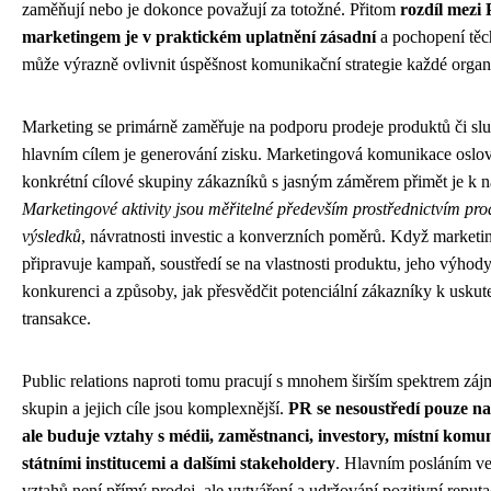
zaměňují nebo je dokonce považují za totožné. Přitom
rozdíl mezi
marketingem je v praktickém uplatnění zásadní
a pochopení těch
může výrazně ovlivnit úspěšnost komunikační strategie každé organ
Marketing se primárně zaměřuje na podporu prodeje produktů či slu
hlavním cílem je generování zisku. Marketingová komunikace oslo
konkrétní cílové skupiny zákazníků s jasným záměrem přimět je k 
Marketingové aktivity jsou měřitelné především prostřednictvím pro
výsledků
, návratnosti investic a konverzních poměrů. Když market
připravuje kampaň, soustředí se na vlastnosti produktu, jeho výhody
konkurenci a způsoby, jak přesvědčit potenciální zákazníky k uskut
transakce.
Public relations naproti tomu pracují s mnohem širším spektrem zá
skupin a jejich cíle jsou komplexnější.
PR se nesoustředí pouze na
ale buduje vztahy s médii, zaměstnanci, investory, místní komu
státními institucemi a dalšími stakeholdery
. Hlavním posláním v
vztahů není přímý prodej, ale vytváření a udržování pozitivní reput