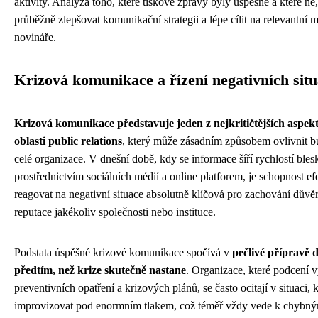
aktivity. Analýza toho, které tiskové zprávy byly úspěšné a které n
průběžně zlepšovat komunikační strategii a lépe cílit na relevantní 
novináře.
Krizová komunikace a řízení negativních situ
Krizová komunikace představuje jeden z nejkritičtějších aspek
oblasti public relations
, který může zásadním způsobem ovlivnit 
celé organizace. V dnešní době, kdy se informace šíří rychlostí bles
prostřednictvím sociálních médií a online platforem, je schopnost ef
reagovat na negativní situace absolutně klíčová pro zachování důvě
reputace jakékoliv společnosti nebo instituce.
Podstata úspěšné krizové komunikace spočívá v
pečlivé přípravě 
předtím, než krize skutečně nastane
. Organizace, které podcení
preventivních opatření a krizových plánů, se často ocitají v situaci,
improvizovat pod enormním tlakem, což téměř vždy vede k chybn