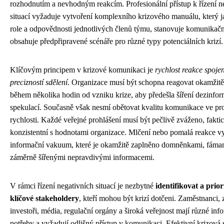
rozhodnutím a nevhodným reakcím. Profesionální přístup k řízení n
situací vyžaduje vytvoření komplexního krizového manuálu, který j
role a odpovědnosti jednotlivých členů týmu, stanovuje komunikačn
obsahuje předpřipravené scénáře pro různé typy potenciálních krizí.
Klíčovým principem v krizové komunikaci je
rychlost reakce spoje
precizností sdělení
. Organizace musí být schopna reagovat okamžitě
během několika hodin od vzniku krize, aby předešla šíření dezinfor
spekulací. Současně však nesmí obětovat kvalitu komunikace ve pr
rychlosti. Každé veřejné prohlášení musí být pečlivě zváženo, fakti
konzistentní s hodnotami organizace. Mlčení nebo pomalá reakce vy
informační vakuum, které je okamžitě zaplněno domněnkami, fámam
záměrně šířenými nepravdivými informacemi.
V rámci řízení negativních situací je nezbytné
identifikovat a prior
klíčové stakeholdery
, kteří mohou být krizí dotčeni. Zaměstnanci, 
investoři, média, regulační orgány a široká veřejnost mají různé inf
potřeby a vyžadují odlišný přístup v komunikaci. Efektivní krizová 