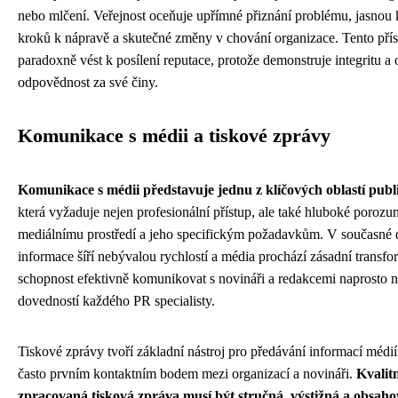
nebo mlčení. Veřejnost oceňuje upřímné přiznání problému, jasnou
kroků k nápravě a skutečné změny v chování organizace. Tento pří
paradoxně vést k posílení reputace, protože demonstruje integritu a 
odpovědnost za své činy.
Komunikace s médii a tiskové zprávy
Komunikace s médii představuje jednu z klíčových oblastí publi
která vyžaduje nejen profesionální přístup, ale také hluboké porozu
mediálnímu prostředí a jeho specifickým požadavkům. V současné 
informace šíří nebývalou rychlostí a média prochází zásadní transfor
schopnost efektivně komunikovat s novináři a redakcemi naprosto 
dovedností každého PR specialisty.
Tiskové zprávy tvoří základní nástroj pro předávání informací médi
často prvním kontaktním bodem mezi organizací a novináři.
Kvalit
zpracovaná tisková zpráva musí být stručná, výstižná a obsaho