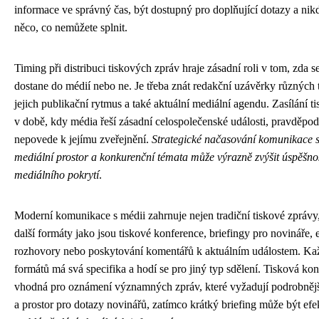
informace ve správný čas, být dostupný pro doplňující dotazy a nik
něco, co nemůžete splnit.
Timing při distribuci tiskových zpráv hraje zásadní roli v tom, zda 
dostane do médií nebo ne. Je třeba znát redakční uzávěrky různých 
jejich publikační rytmus a také aktuální mediální agendu. Zasílání t
v době, kdy média řeší zásadní celospolečenské události, pravděpo
nepovede k jejímu zveřejnění.
Strategické načasování komunikace 
mediální prostor a konkurenční témata může výrazně zvýšit úspěšno
mediálního pokrytí
.
Moderní komunikace s médii zahrnuje nejen tradiční tiskové zprávy,
další formáty jako jsou tiskové konference, briefingy pro novináře, 
rozhovory nebo poskytování komentářů k aktuálním událostem. Kaž
formátů má svá specifika a hodí se pro jiný typ sdělení. Tisková kon
vhodná pro oznámení významných zpráv, které vyžadují podrobnějš
a prostor pro dotazy novinářů, zatímco krátký briefing může být efek