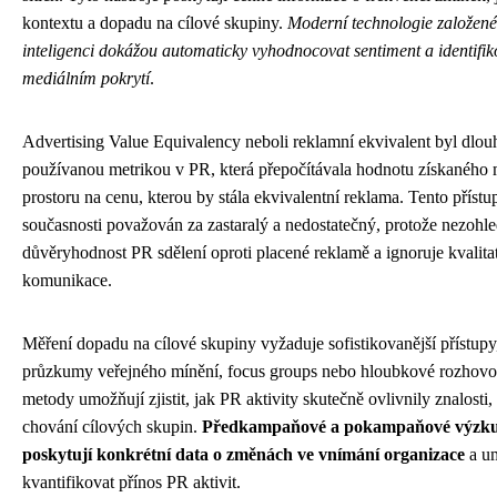
kontextu a dopadu na cílové skupiny.
Moderní technologie založen
inteligenci dokážou automaticky vyhodnocovat sentiment a identifik
mediálním pokrytí
.
Advertising Value Equivalency neboli reklamní ekvivalent byl dlou
používanou metrikou v PR, která přepočítávala hodnotu získaného 
prostoru na cenu, kterou by stála ekvivalentní reklama. Tento přístu
současnosti považován za zastaralý a nedostatečný, protože nezohl
důvěryhodnost PR sdělení oproti placené reklamě a ignoruje kvalita
komunikace.
Měření dopadu na cílové skupiny vyžaduje sofistikovanější přístupy
průzkumy veřejného mínění, focus groups nebo hloubkové rozhovo
metody umožňují zjistit, jak PR aktivity skutečně ovlivnily znalosti,
chování cílových skupin.
Předkampaňové a pokampaňové výzk
poskytují konkrétní data o změnách ve vnímání organizace
a u
kvantifikovat přínos PR aktivit.