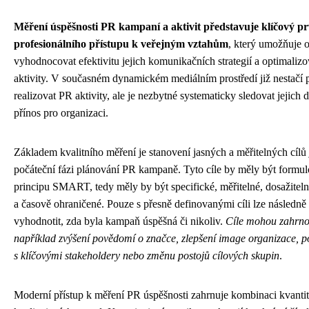
Měření úspěšnosti PR kampaní a aktivit představuje klíčový p
profesionálního přístupu k veřejným vztahům
, který umožňuje 
vyhodnocovat efektivitu jejich komunikačních strategií a optimaliz
aktivity. V současném dynamickém mediálním prostředí již nestačí
realizovat PR aktivity, ale je nezbytné systematicky sledovat jejich 
přínos pro organizaci.
Základem kvalitního měření je stanovení jasných a měřitelných cílů 
počáteční fázi plánování PR kampaně. Tyto cíle by měly být formu
principu SMART, tedy měly by být specifické, měřitelné, dosažiteln
a časově ohraničené. Pouze s přesně definovanými cíli lze následně
vyhodnotit, zda byla kampaň úspěšná či nikoliv.
Cíle mohou zahrno
například zvýšení povědomí o značce, zlepšení image organizace, po
s klíčovými stakeholdery nebo změnu postojů cílových skupin
.
Moderní přístup k měření PR úspěšnosti zahrnuje kombinaci kvantit