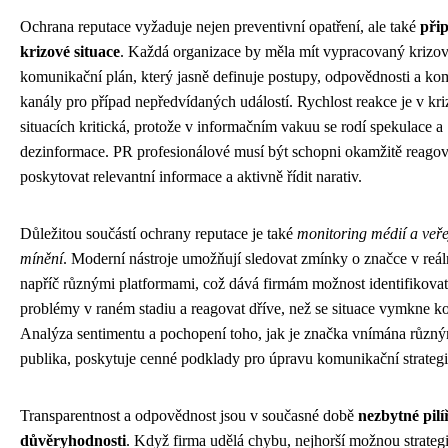
Ochrana reputace vyžaduje nejen preventivní opatření, ale také
při
krizové situace
. Každá organizace by měla mít vypracovaný krizo
komunikační plán, který jasně definuje postupy, odpovědnosti a ko
kanály pro případ nepředvídaných událostí. Rychlost reakce je v kr
situacích kritická, protože v informačním vakuu se rodí spekulace a
dezinformace. PR profesionálové musí být schopni okamžitě reagov
poskytovat relevantní informace a aktivně řídit narativ.
Důležitou součástí ochrany reputace je také
monitoring médií a veř
mínění
. Moderní nástroje umožňují sledovat zmínky o značce v reá
napříč různými platformami, což dává firmám možnost identifikovat
problémy v raném stadiu a reagovat dříve, než se situace vymkne ko
Analýza sentimentu a pochopení toho, jak je značka vnímána různ
publika, poskytuje cenné podklady pro úpravu komunikační strategi
Transparentnost a odpovědnost jsou v současné době
nezbytné pilí
důvěryhodnosti
. Když firma udělá chybu, nejhorší možnou strategi