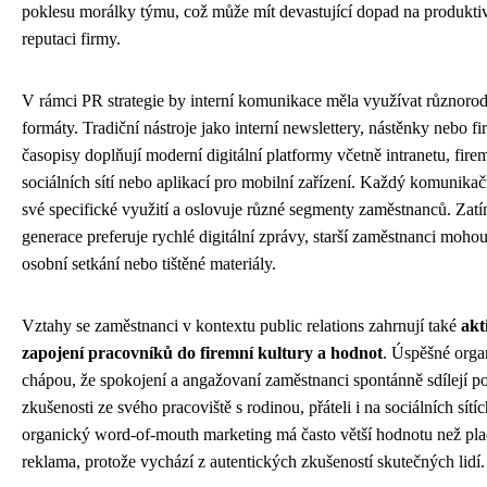
poklesu morálky týmu, což může mít devastující dopad na produktivi
reputaci firmy.
V rámci PR strategie by interní komunikace měla využívat různorod
formáty. Tradiční nástroje jako interní newslettery, nástěnky nebo fi
časopisy doplňují moderní digitální platformy včetně intranetu, fire
sociálních sítí nebo aplikací pro mobilní zařízení. Každý komunika
své specifické využití a oslovuje různé segmenty zaměstnanců. Zat
generace preferuje rychlé digitální zprávy, starší zaměstnanci moho
osobní setkání nebo tištěné materiály.
Vztahy se zaměstnanci v kontextu public relations zahrnují také
akt
zapojení pracovníků do firemní kultury a hodnot
. Úspěšné orga
chápou, že spokojení a angažovaní zaměstnanci spontánně sdílejí po
zkušenosti ze svého pracoviště s rodinou, přáteli i na sociálních sítí
organický word-of-mouth marketing má často větší hodnotu než pl
reklama, protože vychází z autentických zkušeností skutečných lidí.