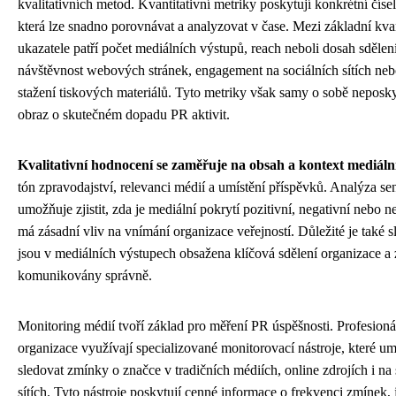
kvalitativních metod. Kvantitativní metriky poskytují konkrétní čísel
která lze snadno porovnávat a analyzovat v čase. Mezi základní kvan
ukazatele patří počet mediálních výstupů, reach neboli dosah sdělení
návštěvnost webových stránek, engagement na sociálních sítích neb
stažení tiskových materiálů. Tyto metriky však samy o sobě neposky
obraz o skutečném dopadu PR aktivit.
Kvalitativní hodnocení se zaměřuje na obsah a kontext mediáln
tón zpravodajství, relevanci médií a umístění příspěvků. Analýza se
umožňuje zjistit, zda je mediální pokrytí pozitivní, negativní nebo ne
má zásadní vliv na vnímání organizace veřejností. Důležité je také s
jsou v mediálních výstupech obsažena klíčová sdělení organizace a 
komunikovány správně.
Monitoring médií tvoří základ pro měření PR úspěšnosti. Profesioná
organizace využívají specializované monitorovací nástroje, které u
sledovat zmínky o značce v tradičních médiích, online zdrojích i na 
sítích. Tyto nástroje poskytují cenné informace o frekvenci zmínek, 