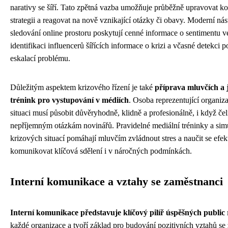
narativy se šíří. Tato zpětná vazba umožňuje průběžně upravovat 
strategii a reagovat na nově vznikající otázky či obavy. Moderní nás
sledování online prostoru poskytují cenné informace o sentimentu ve
identifikaci influencerů šířících informace o krizi a včasné detekci p
eskalací problému.
Důležitým aspektem krizového řízení je také
příprava mluvčích a j
trénink pro vystupování v médiích
. Osoba reprezentující organiza
situaci musí působit důvěryhodně, klidně a profesionálně, i když čel
nepříjemným otázkám novinářů. Pravidelné mediální tréninky a sim
krizových situací pomáhají mluvčím zvládnout stres a naučit se efek
komunikovat klíčová sdělení i v náročných podmínkách.
Interní komunikace a vztahy se zaměstnanci
Interní komunikace představuje klíčový pilíř úspěšných public 
každé organizace a tvoří základ pro budování pozitivních vztahů se