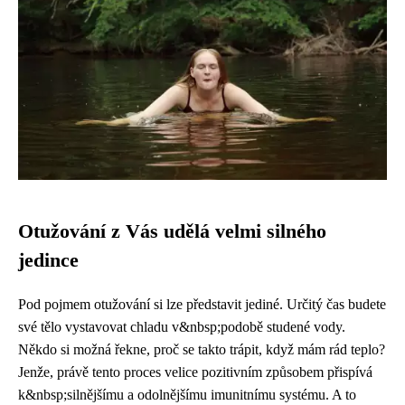
Otužování z Vás udělá velmi silného
jedince
Pod pojmem otužování si lze představit jediné. Určitý čas budete
své tělo vystavovat chladu v&nbsp;podobě studené vody.
Někdo si možná řekne, proč se takto trápit, když mám rád teplo?
Jenže, právě tento proces velice pozitivním způsobem přispívá
k&nbsp;silnějšímu a odolnějšímu imunitnímu systému. A to