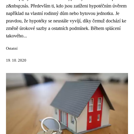
z&nbsp;nás. Především ti, kdo jsou zatíženi hypotéčním úvěrem
například na vlastní rodinný dům nebo bytovou jednotku. Je
pravdou, že hypotéky se neustále vyvíjí, díky čemuž dochází ke
změně úrokové sazby a ostatních podmínek. Během splácení
takového...
Ostatní
19. 10. 2020