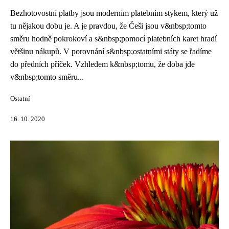
Bezhotovostní platby jsou moderním platebním stykem, který už
tu nějakou dobu je. A je pravdou, že Češi jsou v&nbsp;tomto
směru hodně pokrokoví a s&nbsp;pomocí platebních karet hradí
většinu nákupů. V porovnání s&nbsp;ostatními státy se řadíme
do předních příček. Vzhledem k&nbsp;tomu, že doba jde
v&nbsp;tomto směru...
Ostatní
16. 10. 2020